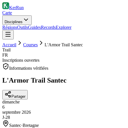
KerRun
Carte
Disciplines
Régions
Outils
Guides
Records
Explorer
Accueil
Courses
L'Armor Trail Santec
Trail
FR
Inscriptions ouvertes
Informations vérifiées
L'Armor Trail Santec
Partager
dimanche
6
septembre
2026
J-28
Santec
·
Bretagne