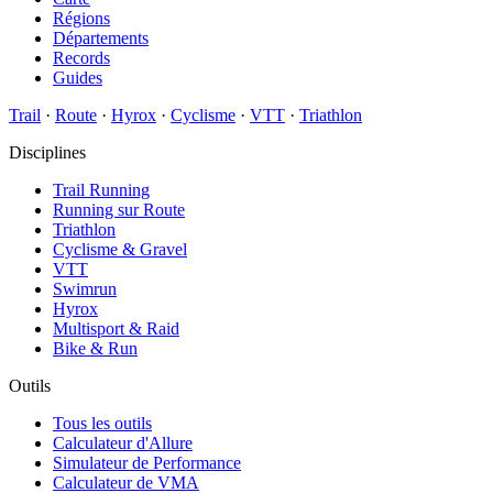
Régions
Départements
Records
Guides
Trail
·
Route
·
Hyrox
·
Cyclisme
·
VTT
·
Triathlon
Disciplines
Trail Running
Running sur Route
Triathlon
Cyclisme & Gravel
VTT
Swimrun
Hyrox
Multisport & Raid
Bike & Run
Outils
Tous les outils
Calculateur d'Allure
Simulateur de Performance
Calculateur de VMA