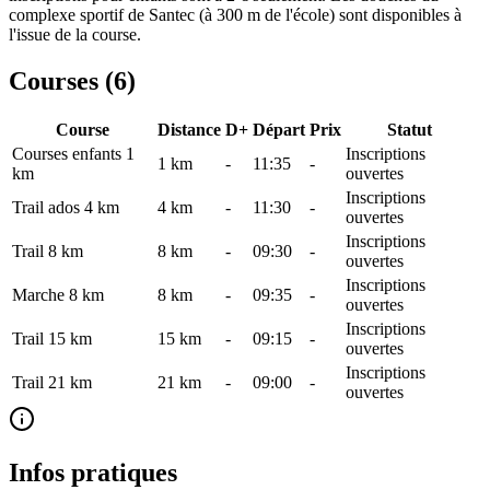
complexe sportif de Santec (à 300 m de l'école) sont disponibles à
l'issue de la course.
Courses (
6
)
Course
Distance
D+
Départ
Prix
Statut
Courses enfants 1
Inscriptions
1
km
-
11:35
-
km
ouvertes
Inscriptions
Trail ados 4 km
4
km
-
11:30
-
ouvertes
Inscriptions
Trail 8 km
8
km
-
09:30
-
ouvertes
Inscriptions
Marche 8 km
8
km
-
09:35
-
ouvertes
Inscriptions
Trail 15 km
15
km
-
09:15
-
ouvertes
Inscriptions
Trail 21 km
21
km
-
09:00
-
ouvertes
Infos pratiques