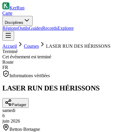
KerRun
Carte
Disciplines
Régions
Outils
Guides
Records
Explorer
Accueil
Courses
LASER RUN DES HÉRISSONS
Terminé
Cet événement est terminé
Route
FR
Informations vérifiées
LASER RUN DES HÉRISSONS
Partager
samedi
6
juin
2026
Betton
·
Bretagne