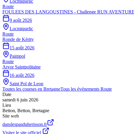
Locmiquelic
Route
FOULEES DES LANGOUSTINES - Challenge RUN AVENTURE
9 août 2026
Locmiquelic
Route
Ronde de Kérity
15 août 2026
Paimpol
Route
Arvor Saintpolitaine
16 août 2026
Saint Pol de Leon
Toutes les courses en
Bretagne
Tous les événements
Route
Date
samedi 6 juin 2026
Lieu
Betton
,
Betton
,
Bretagne
Site web
danslespasduherisson.fr
Visiter le site officiel