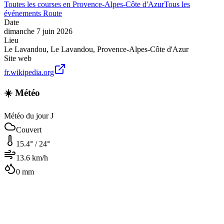
Toutes les courses en
Provence-Alpes-Côte d'Azur
Tous les
événements
Route
Date
dimanche 7 juin 2026
Lieu
Le Lavandou
,
Le Lavandou
,
Provence-Alpes-Côte d'Azur
Site web
fr.wikipedia.org
☀️ Météo
Météo du jour J
Couvert
15.4
° /
24
°
13.6
km/h
0
mm