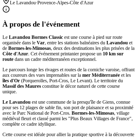
Le Lavandou
·
Provence-Alpes-Côte d'Azur
À propos de l'événement
Le
Lavandou Bormes Classic
est une course à pied sur route
organisée dans le
Var
, entre les stations balnéaires du
Lavandou
et
de
Bormes-les-Mimosas
, deux des destinations les plus prisées de la
Côte d'Azur
. Cet événement printanier propose un
10 km sur
route
dans un cadre méditerranéen exceptionnel.
Le parcours longe les rivages et routes de la corniche varoise, offrant
aux coureurs des vues imprenables sur la
mer Méditerranée
et les
îles d'Or
(Porquerolles, Port-Cros, Le Levant). Le territoire du
Massif des Maures
constitue le décor naturel de cette course
unique.
Le Lavandou
est une commune de la presqu'île de Giens, connue
pour ses 12 plages de sable fin, son port de plaisance et sa proximité
avec le Parc National de Port-Cros.
Bormes-les-Mimosas
, village
médiéval fleuri et classé parmi les "Plus Beaux Villages de France",
complète ce cadre idyllique.
Cette course est idéale pour allier la pratique sportive à la découverte