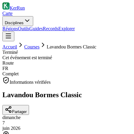
KerRun
Carte
Disciplines
Régions
Outils
Guides
Records
Explorer
Accueil
Courses
Lavandou Bormes Classic
Terminé
Cet événement est terminé
Route
FR
Complet
Informations vérifiées
Lavandou Bormes Classic
Partager
dimanche
7
juin
2026