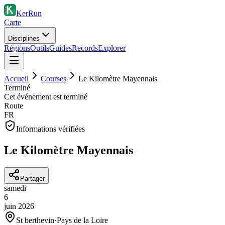
KerRun
Carte
Disciplines
Régions
Outils
Guides
Records
Explorer
Accueil
Courses
Le Kilomètre Mayennais
Terminé
Cet événement est terminé
Route
FR
Informations vérifiées
Le Kilomètre Mayennais
Partager
samedi
6
juin
2026
St berthevin
·
Pays de la Loire