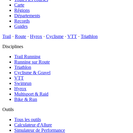
Carte
Régions
Départements
Records
Guides
Trail
·
Route
·
Hyrox
·
Cyclisme
·
VTT
·
Triathlon
Disciplines
Trail Running
Running sur Route
Triathlon
Cyclisme & Gravel
VTT
Swimrun
Hyrox
Multisport & Raid
Bike & Run
Outils
Tous les outils
Calculateur d'Allure
Simulateur de Performance