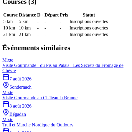
Courses (
3
)
Course
Distance
D+
Départ
Prix
Statut
5 km
5
km
-
-
-
Inscriptions ouvertes
10 km
10
km
-
-
-
Inscriptions ouvertes
21 km
21
km
-
-
-
Inscriptions ouvertes
Événements similaires
Mixte
Visite Gourmande - du Pis au Palais - Les Secrets du Fromage de
Chèvre
7 août 2026
Sondernach
Mixte
Visite Gourmande au Château la Branne
8 août 2026
Bégadan
Mixte
Trail et Marche Nordique du Quiloury