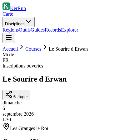
KerRun
Carte
Disciplines
Régions
Outils
Guides
Records
Explorer
Accueil
Courses
Le Sourire d Erwan
Mixte
FR
Inscriptions ouvertes
Le Sourire d Erwan
Partager
dimanche
6
septembre
2026
J-30
Les Granges le Roi