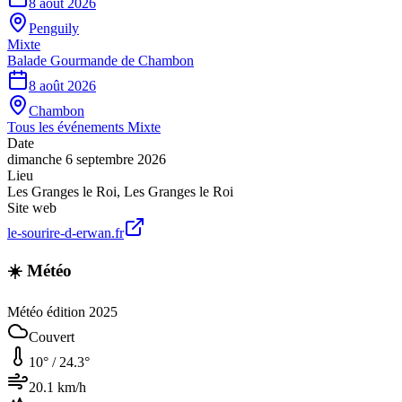
8 août 2026
Penguily
Mixte
Balade Gourmande de Chambon
8 août 2026
Chambon
Tous les événements
Mixte
Date
dimanche 6 septembre 2026
Lieu
Les Granges le Roi
,
Les Granges le Roi
Site web
le-sourire-d-erwan.fr
☀️ Météo
Météo édition 2025
Couvert
10
° /
24.3
°
20.1
km/h