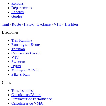
Régions
Départements
Records
Guides
Trail
·
Route
·
Hyrox
·
Cyclisme
·
VTT
·
Triathlon
Disciplines
Trail Running
Running sur Route
Triathlon
Cyclisme & Gravel
VTT
Swimrun
Hyrox
Multisport & Raid
Bike & Run
Outils
Tous les outils
Calculateur d'Allure
Simulateur de Performance
Calculateur de VMA