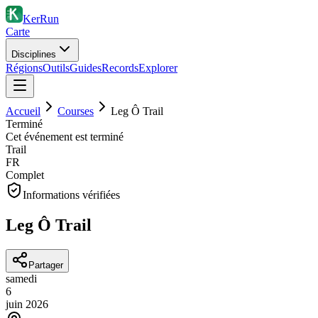
KerRun
Carte
Disciplines
Régions
Outils
Guides
Records
Explorer
Accueil
Courses
Leg Ô Trail
Terminé
Cet événement est terminé
Trail
FR
Complet
Informations vérifiées
Leg Ô Trail
Partager
samedi
6
juin
2026