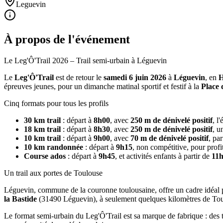
Leguevin
À propos de l'événement
Le Leg'Ô'Trail 2026 – Trail semi-urbain à Léguevin
Le
Leg'Ô'Trail
est de retour le
samedi 6 juin 2026
à
Léguevin
, en
H
épreuves jeunes, pour un dimanche matinal sportif et festif à la
Place 
Cinq formats pour tous les profils
30 km trail
: départ à
8h00
, avec
250 m de dénivelé positif
, l
18 km trail
: départ à
8h30
, avec
250 m de dénivelé positif
, u
10 km trail
: départ à
9h00
, avec
70 m de dénivelé positif
, pa
10 km randonnée
: départ à
9h15
, non compétitive, pour prof
Course ados
: départ à
9h45
, et activités enfants à partir de
11
Un trail aux portes de Toulouse
Léguevin, commune de la couronne toulousaine, offre un cadre idéal pou
la Bastide
(31490 Léguevin), à seulement quelques kilomètres de Tou
Le format semi-urbain du Leg'Ô'Trail est sa marque de fabrique : des t