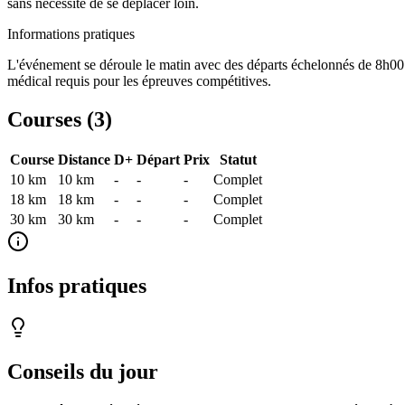
sans nécessité de se déplacer loin.
Informations pratiques
L'événement se déroule le matin avec des départs échelonnés de 8h00 à
médical requis pour les épreuves compétitives.
Courses (
3
)
Course
Distance
D+
Départ
Prix
Statut
10 km
10
km
-
-
-
Complet
18 km
18
km
-
-
-
Complet
30 km
30
km
-
-
-
Complet
Infos pratiques
Conseils du jour