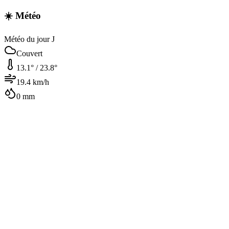
☀️ Météo
Météo du jour J
Couvert
13.1
° /
23.8
°
19.4
km/h
0
mm