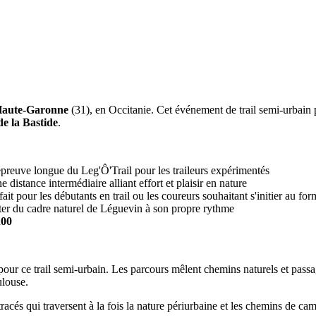
aute-Garonne
(31), en Occitanie. Cet événement de trail semi-urbain 
de la Bastide
.
'épreuve longue du Leg'Ô'Trail pour les traileurs expérimentés
ne distance intermédiaire alliant effort et plaisir en nature
rfait pour les débutants en trail ou les coureurs souhaitant s'initier au fo
iter du cadre naturel de Léguevin à son propre rythme
h00
r ce trail semi-urbain. Les parcours mêlent chemins naturels et passages
louse.
racés qui traversent à la fois la nature périurbaine et les chemins de c