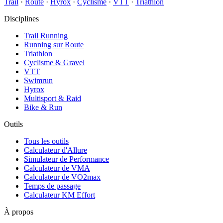
Trail
·
Route
·
Hyrox
·
Cyclisme
·
VTT
·
Triathlon
Disciplines
Trail Running
Running sur Route
Triathlon
Cyclisme & Gravel
VTT
Swimrun
Hyrox
Multisport & Raid
Bike & Run
Outils
Tous les outils
Calculateur d'Allure
Simulateur de Performance
Calculateur de VMA
Calculateur de VO2max
Temps de passage
Calculateur KM Effort
À propos