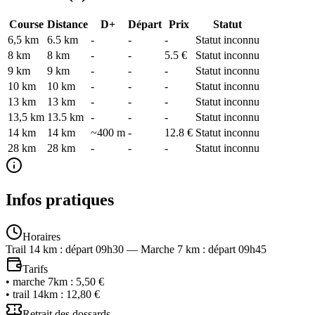
Course
Distance
D+
Départ
Prix
Statut
6,5 km
6.5
km
-
-
-
Statut inconnu
8 km
8
km
-
-
5.5 €
Statut inconnu
9 km
9
km
-
-
-
Statut inconnu
10 km
10
km
-
-
-
Statut inconnu
13 km
13
km
-
-
-
Statut inconnu
13,5 km
13.5
km
-
-
-
Statut inconnu
14 km
14
km
~400 m
-
12.8 €
Statut inconnu
28 km
28
km
-
-
-
Statut inconnu
Infos pratiques
Horaires
Trail 14 km : départ 09h30 — Marche 7 km : départ 09h45
Tarifs
•
marche 7km
:
5,50 €
•
trail 14km
:
12,80 €
Retrait des dossards