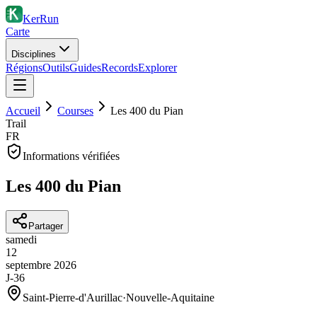
KerRun
Carte
Disciplines
Régions
Outils
Guides
Records
Explorer
Accueil
Courses
Les 400 du Pian
Trail
FR
Informations vérifiées
Les 400 du Pian
Partager
samedi
12
septembre
2026
J-36
Saint-Pierre-d'Aurillac
·
Nouvelle-Aquitaine