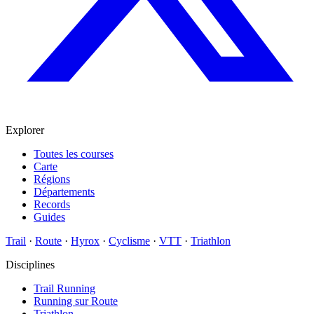
Explorer
Toutes les courses
Carte
Régions
Départements
Records
Guides
Trail
·
Route
·
Hyrox
·
Cyclisme
·
VTT
·
Triathlon
Disciplines
Trail Running
Running sur Route
Triathlon