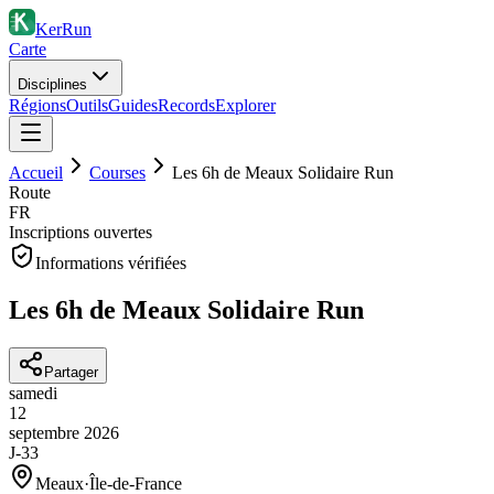
KerRun
Carte
Disciplines
Régions
Outils
Guides
Records
Explorer
Accueil
Courses
Les 6h de Meaux Solidaire Run
Route
FR
Inscriptions ouvertes
Informations vérifiées
Les 6h de Meaux Solidaire Run
Partager
samedi
12
septembre
2026
J-33
Meaux
·
Île-de-France