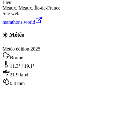
Lieu
Meaux
,
Meaux
,
Île-de-France
Site web
marathons.world
☀️ Météo
Météo édition 2025
Bruine
11.3
° /
19.1
°
21.9
km/h
0.4
mm