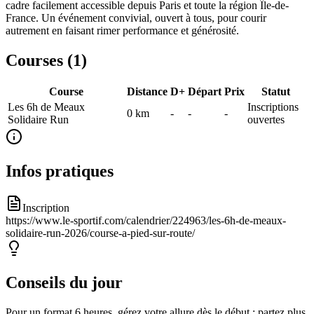
cadre facilement accessible depuis Paris et toute la région Île-de-
France. Un événement convivial, ouvert à tous, pour courir
autrement en faisant rimer performance et générosité.
Courses (
1
)
Course
Distance
D+
Départ
Prix
Statut
Les 6h de Meaux
Inscriptions
0
km
-
-
-
Solidaire Run
ouvertes
Infos pratiques
Inscription
https://www.le-sportif.com/calendrier/224963/les-6h-de-meaux-
solidaire-run-2026/course-a-pied-sur-route/
Conseils du jour
Pour un format 6 heures, gérez votre allure dès le début : partez plus