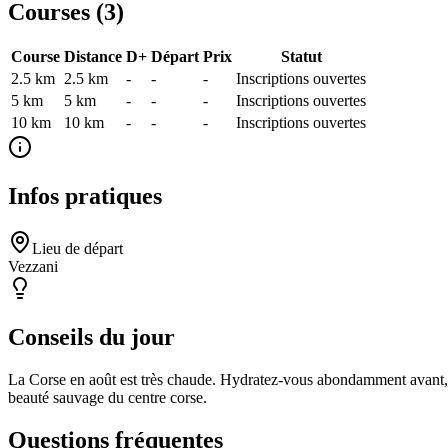
Courses (
3
)
Course
Distance
D+
Départ
Prix
Statut
2.5 km
2.5
km
-
-
-
Inscriptions ouvertes
5 km
5
km
-
-
-
Inscriptions ouvertes
10 km
10
km
-
-
-
Inscriptions ouvertes
Infos pratiques
Lieu de départ
Vezzani
Conseils du jour
La Corse en août est très chaude. Hydratez-vous abondamment avant, pen
beauté sauvage du centre corse.
Questions fréquentes