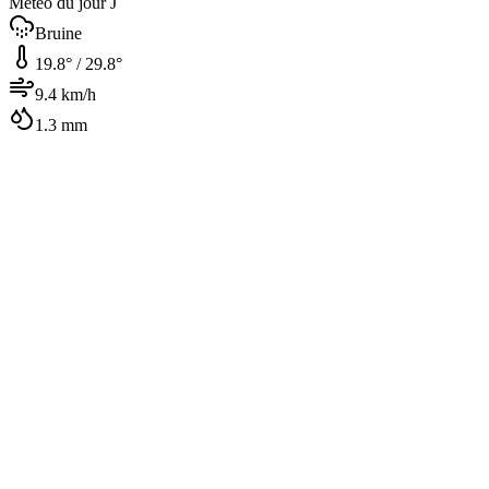
Météo du jour J
Bruine
19.8
° /
29.8
°
9.4
km/h
1.3
mm