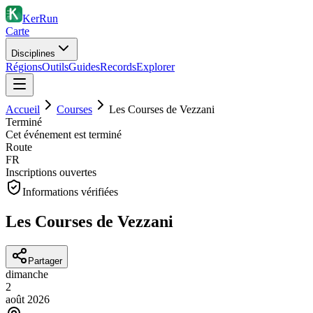
KerRun
Carte
Disciplines
Régions
Outils
Guides
Records
Explorer
Accueil
Courses
Les Courses de Vezzani
Terminé
Cet événement est terminé
Route
FR
Inscriptions ouvertes
Informations vérifiées
Les Courses de Vezzani
Partager
dimanche
2
août
2026