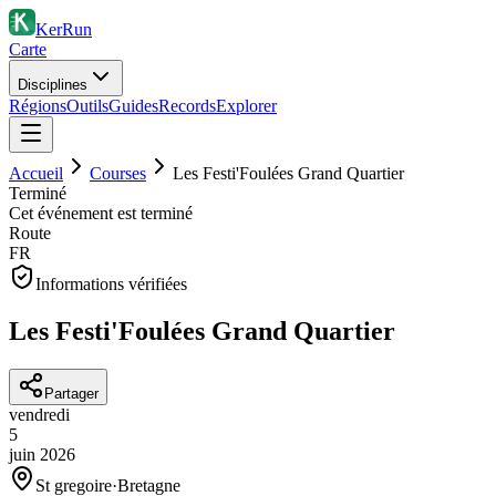
KerRun
Carte
Disciplines
Régions
Outils
Guides
Records
Explorer
Accueil
Courses
Les Festi'Foulées Grand Quartier
Terminé
Cet événement est terminé
Route
FR
Informations vérifiées
Les Festi'Foulées Grand Quartier
Partager
vendredi
5
juin
2026
St gregoire
·
Bretagne