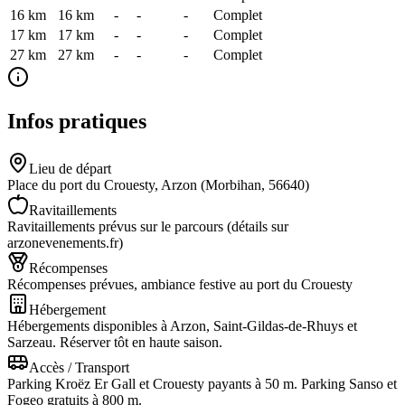
16 km
16
km
-
-
-
Complet
17 km
17
km
-
-
-
Complet
27 km
27
km
-
-
-
Complet
Infos pratiques
Lieu de départ
Place du port du Crouesty, Arzon (Morbihan, 56640)
Ravitaillements
Ravitaillements prévus sur le parcours (détails sur
arzonevenements.fr)
Récompenses
Récompenses prévues, ambiance festive au port du Crouesty
Hébergement
Hébergements disponibles à Arzon, Saint-Gildas-de-Rhuys et
Sarzeau. Réserver tôt en haute saison.
Accès / Transport
Parking Kroëz Er Gall et Crouesty payants à 50 m. Parking Sanso et
Fogeo gratuits à 800 m.