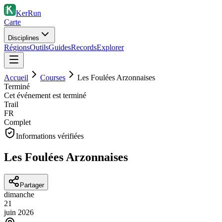
KerRun
Carte
Disciplines
Régions
Outils
Guides
Records
Explorer
Accueil
Courses
Les Foulées Arzonnaises
Terminé
Cet événement est terminé
Trail
FR
Complet
Informations vérifiées
Les Foulées Arzonnaises
Partager
dimanche
21
juin
2026