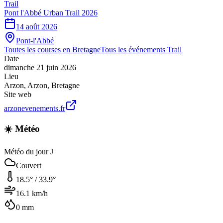
Trail
Pont l'Abbé Urban Trail 2026
14 août 2026
Pont-l'Abbé
Toutes les courses en
Bretagne
Tous les événements
Trail
Date
dimanche 21 juin 2026
Lieu
Arzon
,
Arzon
,
Bretagne
Site web
arzonevenements.fr
☀️ Météo
Météo du jour J
Couvert
18.5
° /
33.9
°
16.1
km/h
0
mm