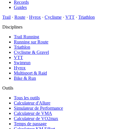
Records
Guides
Trail
·
Route
·
Hyrox
·
Cyclisme
·
VTT
·
Triathlon
Disciplines
Trail Running
Running sur Route
Triathlon
Cyclisme & Gravel
VTT
Swimrun
Hyrox
Multisport & Raid
Bike & Run
Outils
Tous les outils
Calculateur d'Allure
Simulateur de Performance
Calculateur de VMA
Calculateur de VO2max
Temps de passage
Calculateur KM Effort