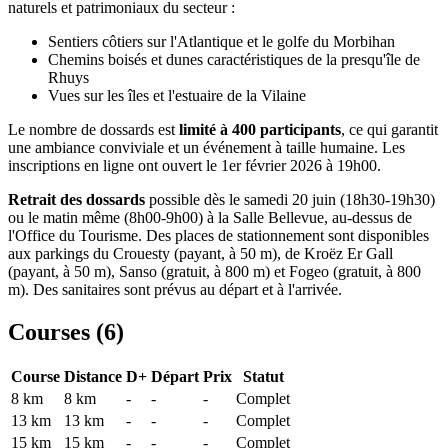
naturels et patrimoniaux du secteur :
Sentiers côtiers sur l'Atlantique et le golfe du Morbihan
Chemins boisés et dunes caractéristiques de la presqu'île de
Rhuys
Vues sur les îles et l'estuaire de la Vilaine
Le nombre de dossards est
limité à 400 participants
, ce qui garantit
une ambiance conviviale et un événement à taille humaine. Les
inscriptions en ligne ont ouvert le 1er février 2026 à 19h00.
Retrait des dossards
possible dès le samedi 20 juin (18h30-19h30)
ou le matin même (8h00-9h00) à la Salle Bellevue, au-dessus de
l'Office du Tourisme. Des places de stationnement sont disponibles
aux parkings du Crouesty (payant, à 50 m), de Kroëz Er Gall
(payant, à 50 m), Sanso (gratuit, à 800 m) et Fogeo (gratuit, à 800
m). Des sanitaires sont prévus au départ et à l'arrivée.
Courses (
6
)
Course
Distance
D+
Départ
Prix
Statut
8 km
8
km
-
-
-
Complet
13 km
13
km
-
-
-
Complet
15 km
15
km
-
-
-
Complet