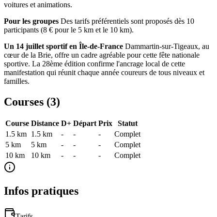
voitures et animations.
Pour les groupes
Des tarifs préférentiels sont proposés dès 10
participants (8 € pour le 5 km et le 10 km).
Un 14 juillet sportif en Île-de-France
Dammartin-sur-Tigeaux, au
cœur de la Brie, offre un cadre agréable pour cette fête nationale
sportive. La 28ème édition confirme l'ancrage local de cette
manifestation qui réunit chaque année coureurs de tous niveaux et
familles.
Courses (
3
)
Course
Distance
D+
Départ
Prix
Statut
1.5 km
1.5
km
-
-
-
Complet
5 km
5
km
-
-
-
Complet
10 km
10
km
-
-
-
Complet
Infos pratiques
Tarifs