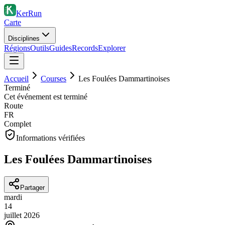
KerRun
Carte
Disciplines
Régions
Outils
Guides
Records
Explorer
Accueil
Courses
Les Foulées Dammartinoises
Terminé
Cet événement est terminé
Route
FR
Complet
Informations vérifiées
Les Foulées Dammartinoises
Partager
mardi
14
juillet
2026