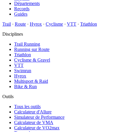
Départements
Records
Guides
Trail
·
Route
·
Hyrox
·
Cyclisme
·
VTT
·
Triathlon
Disciplines
Trail Running
Running sur Route
Triathlon
Cyclisme & Gravel
VTT
Swimrun
Hyrox
Multisport & Raid
Bike & Run
Outils
Tous les outils
Calculateur d'Allure
Simulateur de Performance
Calculateur de VMA
Calculateur de VO2max