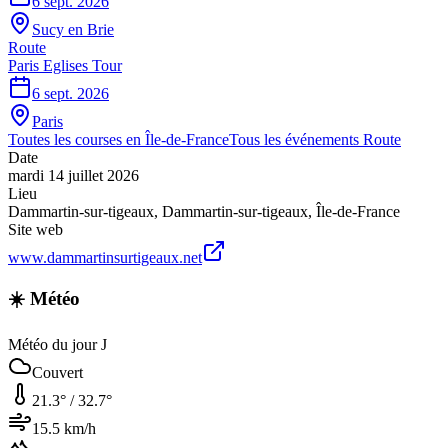
6 sept. 2026
Sucy en Brie
Route
Paris Eglises Tour
6 sept. 2026
Paris
Toutes les courses en
Île-de-France
Tous les événements
Route
Date
mardi 14 juillet 2026
Lieu
Dammartin-sur-tigeaux
,
Dammartin-sur-tigeaux
,
Île-de-France
Site web
www.dammartinsurtigeaux.net
☀️ Météo
Météo du jour J
Couvert
21.3
° /
32.7
°
15.5
km/h