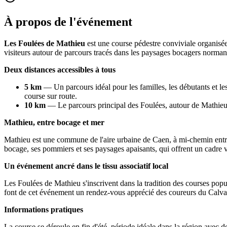
À propos de l'événement
Les Foulées de Mathieu
est une course pédestre conviviale organis
visiteurs autour de parcours tracés dans les paysages bocagers norman
Deux distances accessibles à tous
5 km
— Un parcours idéal pour les familles, les débutants et les
course sur route.
10 km
— Le parcours principal des Foulées, autour de Mathieu 
Mathieu, entre bocage et mer
Mathieu est une commune de l'aire urbaine de Caen, à mi-chemin entre 
bocage, ses pommiers et ses paysages apaisants, qui offrent un cadre v
Un événement ancré dans le tissu associatif local
Les Foulées de Mathieu s'inscrivent dans la tradition des courses popu
font de cet événement un rendez-vous apprécié des coureurs du Calva
Informations pratiques
La course se déroule en fin d'été, période idéale dans la région avec des