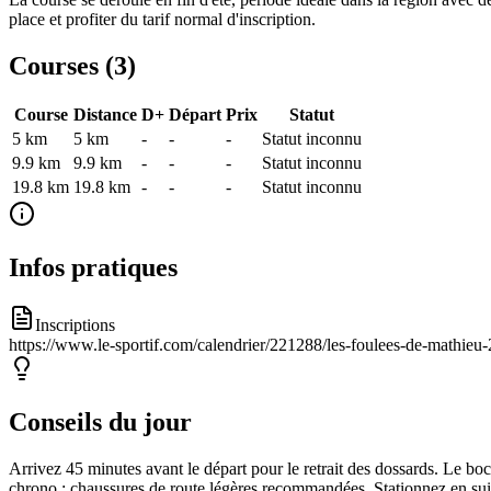
place et profiter du tarif normal d'inscription.
Courses (
3
)
Course
Distance
D+
Départ
Prix
Statut
5 km
5
km
-
-
-
Statut inconnu
9.9 km
9.9
km
-
-
-
Statut inconnu
19.8 km
19.8
km
-
-
-
Statut inconnu
Infos pratiques
Inscriptions
https://www.le-sportif.com/calendrier/221288/les-foulees-de-mathieu-
Conseils du jour
Arrivez 45 minutes avant le départ pour le retrait des dossards. Le b
chrono : chaussures de route légères recommandées. Stationnez en suiv