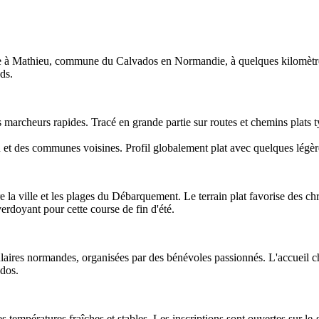
ée à Mathieu, commune du Calvados en Normandie, à quelques kilomètr
ds.
 marcheurs rapides. Tracé en grande partie sur routes et chemins plats t
et des communes voisines. Profil globalement plat avec quelques légèr
la ville et les plages du Débarquement. Le terrain plat favorise des c
erdoyant pour cette course de fin d'été.
laires normandes, organisées par des bénévoles passionnés. L'accueil ch
dos.
 températures fraîches et stables. Les inscriptions sont ouvertes sur le-sp