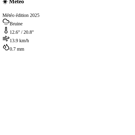
☀️ Météo
Météo édition 2025
Bruine
12.6
° /
20.8
°
13.9
km/h
0.7
mm