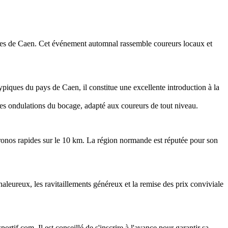
es de Caen. Cet événement automnal rassemble coureurs locaux et
ypiques du pays de Caen, il constitue une excellente introduction à la
es ondulations du bocage, adapté aux coureurs de tout niveau.
hronos rapides sur le 10 km. La région normande est réputée pour son
aleureux, les ravitaillements généreux et la remise des prix conviviale
ortif.com. Il est conseillé de s'inscrire à l'avance pour garantir sa