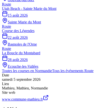
Route
Utah Beach - Sainte Marie du Mont
15 août 2026
Sainte Marie du Mont
Route
Course des Légendes
22 août 2026
Bagnoles de l'Orne
Route
La Boucle du Montabard
28 août 2026
Ecouche-les-Vallées
Toutes les courses en
Normandie
Tous les événements
Route
Date
samedi 5 septembre 2026
Lieu
Mathieu
,
Mathieu
,
Normandie
Site web
www.commune-mathieu.fr