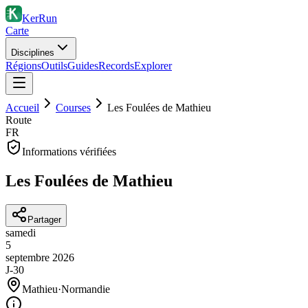
KerRun
Carte
Disciplines
Régions
Outils
Guides
Records
Explorer
Accueil
Courses
Les Foulées de Mathieu
Route
FR
Informations vérifiées
Les Foulées de Mathieu
Partager
samedi
5
septembre
2026
J-30
Mathieu
·
Normandie