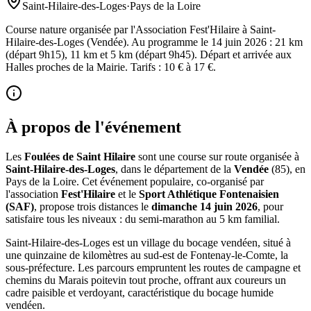
Saint-Hilaire-des-Loges
·
Pays de la Loire
Course nature organisée par l'Association Fest'Hilaire à Saint-
Hilaire-des-Loges (Vendée). Au programme le 14 juin 2026 : 21 km
(départ 9h15), 11 km et 5 km (départ 9h45). Départ et arrivée aux
Halles proches de la Mairie. Tarifs : 10 € à 17 €.
À propos de l'événement
Les
Foulées de Saint Hilaire
sont une course sur route organisée à
Saint-Hilaire-des-Loges
, dans le département de la
Vendée
(85), en
Pays de la Loire. Cet événement populaire, co-organisé par
l'association
Fest'Hilaire
et le
Sport Athlétique Fontenaisien
(SAF)
, propose trois distances le
dimanche 14 juin 2026
, pour
satisfaire tous les niveaux : du semi-marathon au 5 km familial.
Saint-Hilaire-des-Loges est un village du bocage vendéen, situé à
une quinzaine de kilomètres au sud-est de Fontenay-le-Comte, la
sous-préfecture. Les parcours empruntent les routes de campagne et
chemins du Marais poitevin tout proche, offrant aux coureurs un
cadre paisible et verdoyant, caractéristique du bocage humide
vendéen.