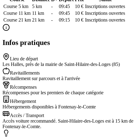
Course 5 km
5
km
-
09:45
10 €
Inscriptions ouvertes
Course 11 km
11
km
-
09:45
10 €
Inscriptions ouvertes
Course 21 km
21
km
-
09:15
10 €
Inscriptions ouvertes
Infos pratiques
Lieu de départ
Les Halles, près de la mairie de Saint-Hilaire-des-Loges (85)
Ravitaillements
Ravitaillement sur parcours et à l'arrivée
Récompenses
Récompenses pour les premiers de chaque catégorie
Hébergement
Hébergements disponibles à Fontenay-le-Comte
Accès / Transport
Accès voiture recommandé. Saint-Hilaire-des-Loges est à 15 km de
Fontenay-le-Comte.