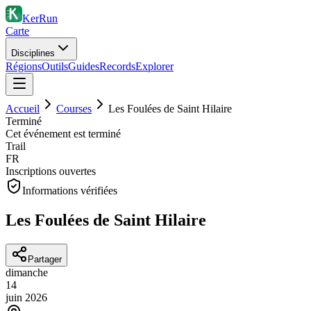
KerRun
Carte
Disciplines
Régions
Outils
Guides
Records
Explorer
Accueil
Courses
Les Foulées de Saint Hilaire
Terminé
Cet événement est terminé
Trail
FR
Inscriptions ouvertes
Informations vérifiées
Les Foulées de Saint Hilaire
Partager
dimanche
14
juin
2026