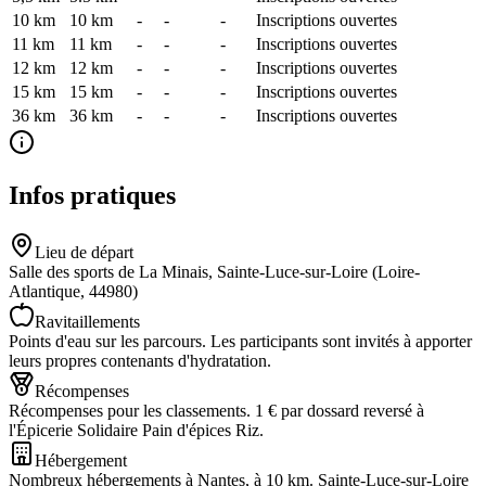
10 km
10
km
-
-
-
Inscriptions ouvertes
11 km
11
km
-
-
-
Inscriptions ouvertes
12 km
12
km
-
-
-
Inscriptions ouvertes
15 km
15
km
-
-
-
Inscriptions ouvertes
36 km
36
km
-
-
-
Inscriptions ouvertes
Infos pratiques
Lieu de départ
Salle des sports de La Minais, Sainte-Luce-sur-Loire (Loire-
Atlantique, 44980)
Ravitaillements
Points d'eau sur les parcours. Les participants sont invités à apporter
leurs propres contenants d'hydratation.
Récompenses
Récompenses pour les classements. 1 € par dossard reversé à
l'Épicerie Solidaire Pain d'épices Riz.
Hébergement
Nombreux hébergements à Nantes, à 10 km. Sainte-Luce-sur-Loire