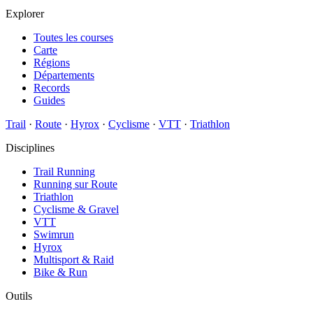
Explorer
Toutes les courses
Carte
Régions
Départements
Records
Guides
Trail
·
Route
·
Hyrox
·
Cyclisme
·
VTT
·
Triathlon
Disciplines
Trail Running
Running sur Route
Triathlon
Cyclisme & Gravel
VTT
Swimrun
Hyrox
Multisport & Raid
Bike & Run
Outils