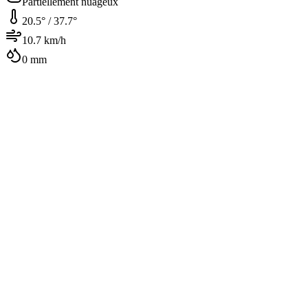
Partiellement nuageux
20.5
° /
37.7
°
10.7
km/h
0
mm