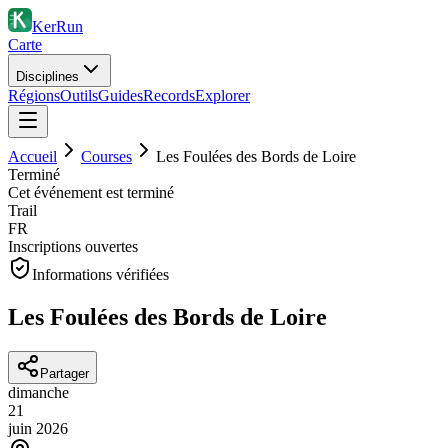
KerRun
Carte
Disciplines
Régions
Outils
Guides
Records
Explorer
Accueil
Courses
Les Foulées des Bords de Loire
Terminé
Cet événement est terminé
Trail
FR
Inscriptions ouvertes
Informations vérifiées
Les Foulées des Bords de Loire
Partager
dimanche
21
juin
2026