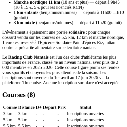
Marche nordique 11 km
(18 ans et plus) — départ à 9h45
(10 à 15 €, 5 € pour les licenciés RCN)
1 km enfants
(benjamins/minimes) — départs à 11h00-11h10
(gratuit)
3 km mixte
(benjamins/minimes) — départ à 11h20 (gratuit)
L'événement a également une portée
solidaire
: pour chaque
dossard vendu sur les courses de 5,5 km, 12 km et marche nordique,
1 euro est reversé à l'Épicerie Solidaire Pain d'épices Riz, luttant
contre la précarité alimentaire sur le territoire nantais.
Le
Racing Club Nantais
est l'un des clubs d'athlétisme les plus
importants de France, classé 4e au niveau national avec plus de 2
000 membres en 2025-2026. Cette course figure parmi ses rendez-
vous sportifs et citoyens les plus attendus de la saison. Les
inscriptions sont ouvertes du 1er avril au 17 juin 2026 via la
plateforme Timepulse. Aucune inscription sur place n'est acceptée.
Courses (
8
)
Course
Distance
D+
Départ
Prix
Statut
3 km
3
km
-
-
-
Inscriptions ouvertes
5 km
5
km
-
-
-
Inscriptions ouvertes
5,5 km
5.5
km
-
-
-
Inscriptions ouvertes