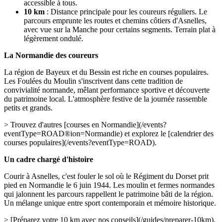
accessible à tous.
10 km
: Distance principale pour les coureurs réguliers. Le
parcours emprunte les routes et chemins côtiers d'Asnelles,
avec vue sur la Manche pour certains segments. Terrain plat à
légèrement ondulé.
La Normandie des coureurs
La région de Bayeux et du Bessin est riche en courses populaires.
Les Foulées du Moulin s'inscrivent dans cette tradition de
convivialité normande, mêlant performance sportive et découverte
du patrimoine local. L'atmosphère festive de la journée rassemble
petits et grands.
> Trouvez d'autres [courses en Normandie](/events?
eventType=ROAD®ion=Normandie) et explorez le [calendrier des
courses populaires](/events?eventType=ROAD).
Un cadre chargé d'histoire
Courir à Asnelles, c'est fouler le sol où le Régiment du Dorset prit
pied en Normandie le 6 juin 1944. Les moulin et fermes normandes
qui jalonnent les parcours rappellent le patrimoine bâti de la région.
Un mélange unique entre sport contemporain et mémoire historique.
> [Préparez votre 10 km avec nos conseils](/guides/preparer-10km).