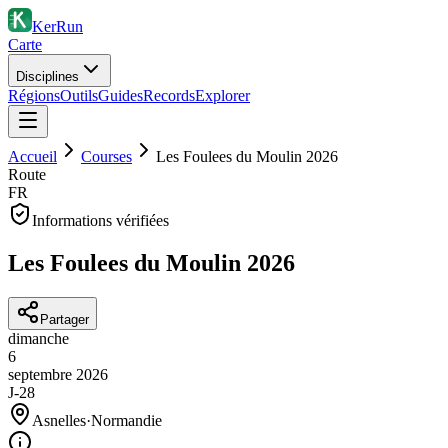
KerRun
Carte
Disciplines
Régions
Outils
Guides
Records
Explorer
Accueil
Courses
Les Foulees du Moulin 2026
Route
FR
Informations vérifiées
Les Foulees du Moulin 2026
Partager
dimanche
6
septembre
2026
J-28
Asnelles
·
Normandie