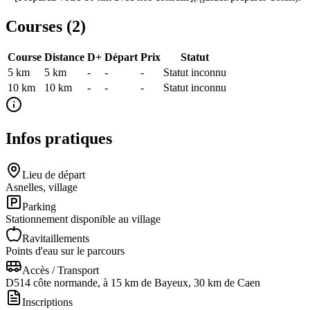
Courses (
2
)
Course
Distance
D+
Départ
Prix
Statut
5 km
5
km
-
-
-
Statut inconnu
10 km
10
km
-
-
-
Statut inconnu
Infos pratiques
Lieu de départ
Asnelles, village
Parking
Stationnement disponible au village
Ravitaillements
Points d'eau sur le parcours
Accès / Transport
D514 côte normande, à 15 km de Bayeux, 30 km de Caen
Inscriptions