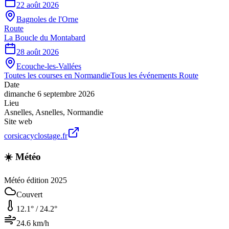
22 août 2026
Bagnoles de l'Orne
Route
La Boucle du Montabard
28 août 2026
Ecouche-les-Vallées
Toutes les courses en
Normandie
Tous les événements
Route
Date
dimanche 6 septembre 2026
Lieu
Asnelles
,
Asnelles
,
Normandie
Site web
corsicacyclostage.fr
☀️ Météo
Météo édition 2025
Couvert
12.1
° /
24.2
°
24.6
km/h