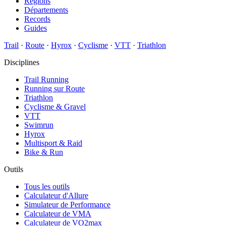
Régions
Départements
Records
Guides
Trail
·
Route
·
Hyrox
·
Cyclisme
·
VTT
·
Triathlon
Disciplines
Trail Running
Running sur Route
Triathlon
Cyclisme & Gravel
VTT
Swimrun
Hyrox
Multisport & Raid
Bike & Run
Outils
Tous les outils
Calculateur d'Allure
Simulateur de Performance
Calculateur de VMA
Calculateur de VO2max