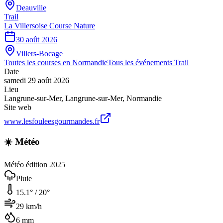
Deauville
Trail
La Villersoise Course Nature
30 août 2026
Villers-Bocage
Toutes les courses en
Normandie
Tous les événements
Trail
Date
samedi 29 août 2026
Lieu
Langrune-sur-Mer
,
Langrune-sur-Mer
,
Normandie
Site web
www.lesfouleesgourmandes.fr
☀️ Météo
Météo édition 2025
Pluie
15.1
° /
20
°
29
km/h
6
mm