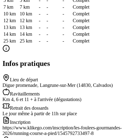
5 km
5
km
-
-
-
Complet
7 km
7
km
-
-
-
Complet
10 km
10
km
-
-
-
Complet
12 km
12
km
-
-
-
Complet
13 km
13
km
-
-
-
Complet
14 km
14
km
-
-
-
Complet
25 km
25
km
-
-
-
Complet
Infos pratiques
Lieu de départ
Digue promenade, Langrune-sur-Mer (14830, Calvados)
Ravitaillements
Km 4, 6 et 11 + à l'arrivée (dégustations)
Retrait des dossards
Le jour même à partir de 11h sur place
Inscription
https://www.klikego.com/inscription/les-foulees-gourmandes-
2026/running-course-a-pied/1545792733497-8