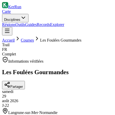
KerRun
Carte
Disciplines
Régions
Outils
Guides
Records
Explorer
Accueil
Courses
Les Foulées Gourmandes
Trail
FR
Complet
Informations vérifiées
Les Foulées Gourmandes
Partager
samedi
29
août
2026
J-22
Langrune-sur-Mer
·
Normandie