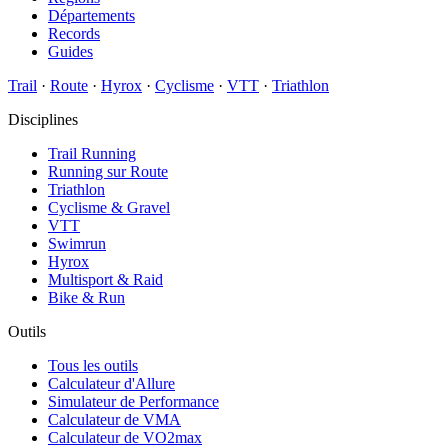
Départements
Records
Guides
Trail
·
Route
·
Hyrox
·
Cyclisme
·
VTT
·
Triathlon
Disciplines
Trail Running
Running sur Route
Triathlon
Cyclisme & Gravel
VTT
Swimrun
Hyrox
Multisport & Raid
Bike & Run
Outils
Tous les outils
Calculateur d'Allure
Simulateur de Performance
Calculateur de VMA
Calculateur de VO2max