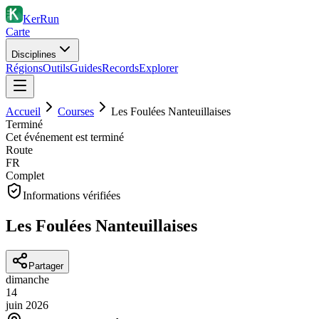
KerRun
Carte
Disciplines
Régions
Outils
Guides
Records
Explorer
Accueil
Courses
Les Foulées Nanteuillaises
Terminé
Cet événement est terminé
Route
FR
Complet
Informations vérifiées
Les Foulées Nanteuillaises
Partager
dimanche
14
juin
2026