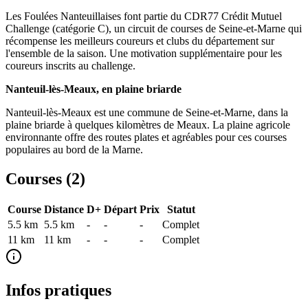
Les Foulées Nanteuillaises font partie du CDR77 Crédit Mutuel
Challenge (catégorie C), un circuit de courses de Seine-et-Marne qui
récompense les meilleurs coureurs et clubs du département sur
l'ensemble de la saison. Une motivation supplémentaire pour les
coureurs inscrits au challenge.
Nanteuil-lès-Meaux, en plaine briarde
Nanteuil-lès-Meaux est une commune de Seine-et-Marne, dans la
plaine briarde à quelques kilomètres de Meaux. La plaine agricole
environnante offre des routes plates et agréables pour ces courses
populaires au bord de la Marne.
Courses (
2
)
Course
Distance
D+
Départ
Prix
Statut
5.5 km
5.5
km
-
-
-
Complet
11 km
11
km
-
-
-
Complet
Infos pratiques