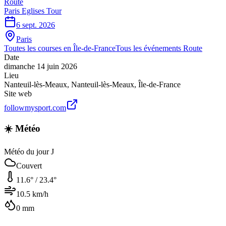
Route
Paris Eglises Tour
6 sept. 2026
Paris
Toutes les courses en
Île-de-France
Tous les événements
Route
Date
dimanche 14 juin 2026
Lieu
Nanteuil-lès-Meaux
,
Nanteuil-lès-Meaux
,
Île-de-France
Site web
followmysport.com
☀️ Météo
Météo du jour J
Couvert
11.6
° /
23.4
°
10.5
km/h
0
mm