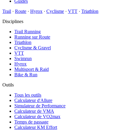
Guides
Trail
·
Route
·
Hyrox
·
Cyclisme
·
VTT
·
Triathlon
Disciplines
Trail Running
Running sur Route
Triathlon
Cyclisme & Gravel
VTT
Swimrun
Hyrox
Multisport & Raid
Bike & Run
Outils
Tous les outils
Calculateur d'Allure
Simulateur de Performance
Calculateur de VMA
Calculateur de VO2max
Temps de passage
Calculateur KM Effort