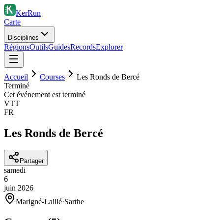
KerRun
Carte
Disciplines
Régions
Outils
Guides
Records
Explorer
Accueil
Courses
Les Ronds de Bercé
Terminé
Cet événement est terminé
VTT
FR
Les Ronds de Bercé
Partager
samedi
6
juin
2026
Marigné-Laillé
·
Sarthe