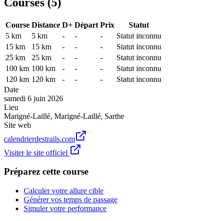
Courses (
5
)
Course
Distance
D+
Départ
Prix
Statut
5 km
5
km
-
-
-
Statut inconnu
15 km
15
km
-
-
-
Statut inconnu
25 km
25
km
-
-
-
Statut inconnu
100 km
100
km
-
-
-
Statut inconnu
120 km
120
km
-
-
-
Statut inconnu
Date
samedi 6 juin 2026
Lieu
Marigné-Laillé
,
Marigné-Laillé
,
Sarthe
Site web
calendrierdestrails.com
Visiter le site officiel
Préparez cette course
Calculer votre allure cible
Générer vos temps de passage
Simuler votre performance