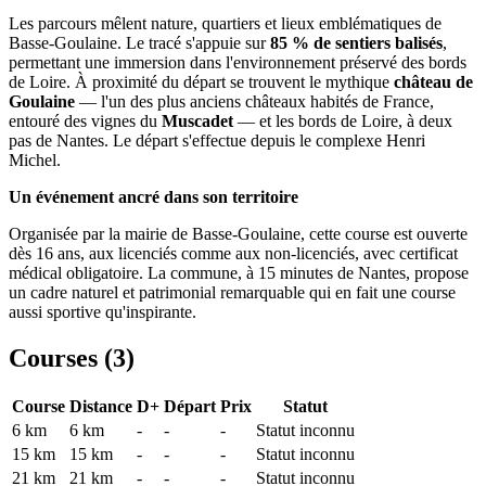
Les parcours mêlent nature, quartiers et lieux emblématiques de
Basse-Goulaine. Le tracé s'appuie sur
85 % de sentiers balisés
,
permettant une immersion dans l'environnement préservé des bords
de Loire. À proximité du départ se trouvent le mythique
château de
Goulaine
— l'un des plus anciens châteaux habités de France,
entouré des vignes du
Muscadet
— et les bords de Loire, à deux
pas de Nantes. Le départ s'effectue depuis le complexe Henri
Michel.
Un événement ancré dans son territoire
Organisée par la mairie de Basse-Goulaine, cette course est ouverte
dès 16 ans, aux licenciés comme aux non-licenciés, avec certificat
médical obligatoire. La commune, à 15 minutes de Nantes, propose
un cadre naturel et patrimonial remarquable qui en fait une course
aussi sportive qu'inspirante.
Courses (
3
)
Course
Distance
D+
Départ
Prix
Statut
6 km
6
km
-
-
-
Statut inconnu
15 km
15
km
-
-
-
Statut inconnu
21 km
21
km
-
-
-
Statut inconnu