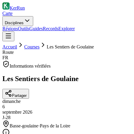
KerRun
Carte
Disciplines
Régions
Outils
Guides
Records
Explorer
Accueil
Courses
Les Sentiers de Goulaine
Route
FR
Informations vérifiées
Les Sentiers de Goulaine
Partager
dimanche
6
septembre
2026
J-28
Basse-goulaine
·
Pays de la Loire