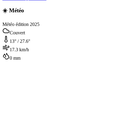
☀️ Météo
Météo édition 2025
Couvert
13
° /
27.6
°
17.3
km/h
0
mm