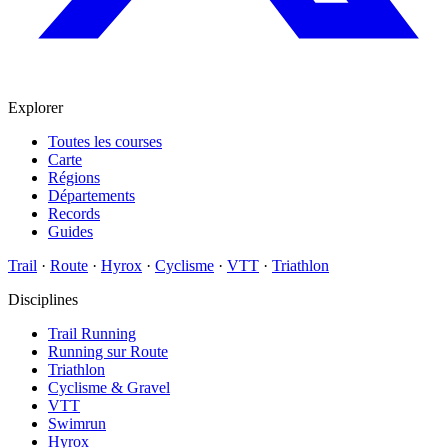
Explorer
Toutes les courses
Carte
Régions
Départements
Records
Guides
Trail
·
Route
·
Hyrox
·
Cyclisme
·
VTT
·
Triathlon
Disciplines
Trail Running
Running sur Route
Triathlon
Cyclisme & Gravel
VTT
Swimrun
Hyrox