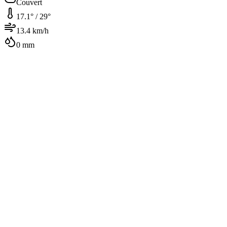
Couvert
17.1
° /
29
°
13.4
km/h
0
mm