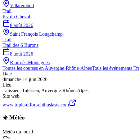
Villarembert
Trail
Kv du Cheval
8 août 2026
Saint François Longchamp
Trail
Trail des 6 Burons
8 août 2026
Riom-ès-Montagnes
Toutes les courses en
Auvergne-Rhône-Alpes
Tous les événements
Tra
Date
dimanche 14 juin 2026
Lieu
Talissieu
,
Talissieu
,
Auvergne-Rhône-Alpes
Site web
www.triple-effort-enthusiasts.com
☀️ Météo
Météo du jour J