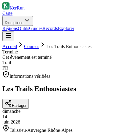
KerRun
Carte
Disciplines
Régions
Outils
Guides
Records
Explorer
Accueil
Courses
Les Trails Enthousiastes
Terminé
Cet événement est terminé
Trail
FR
Informations vérifiées
Les Trails Enthousiastes
Partager
dimanche
14
juin
2026
Talissieu
·
Auvergne-Rhône-Alpes