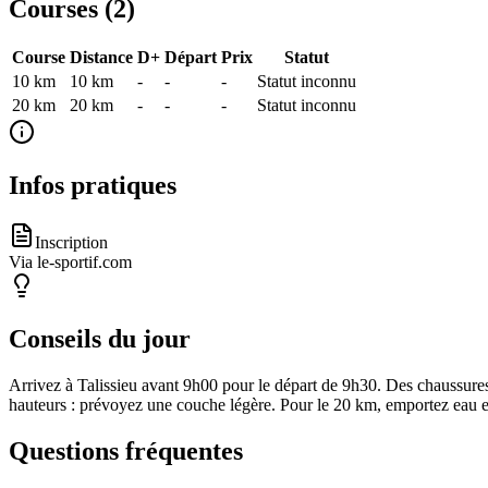
Courses (
2
)
Course
Distance
D+
Départ
Prix
Statut
10 km
10
km
-
-
-
Statut inconnu
20 km
20
km
-
-
-
Statut inconnu
Infos pratiques
Inscription
Via le-sportif.com
Conseils du jour
Arrivez à Talissieu avant 9h00 pour le départ de 9h30. Des chaussures d
hauteurs : prévoyez une couche légère. Pour le 20 km, emportez eau et 
Questions fréquentes