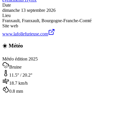
Date
dimanche 13 septembre 2026
Lieu
Franxault
,
Franxault
,
Bourgogne-Franche-Comté
Site web
www.lafollefurieuse.com
☀️ Météo
Météo édition 2025
Bruine
11.5
° /
20.2
°
18.7
km/h
0.8
mm