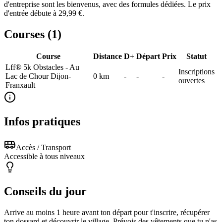
d'entreprise sont les bienvenus, avec des formules dédiées. Le prix
d'entrée débute à 29,99 €.
Courses (
1
)
Course
Distance
D+
Départ
Prix
Statut
Lff® 5k Obstacles - Au
Inscriptions
Lac de Chour Dijon-
0
km
-
-
-
ouvertes
Franxault
Infos pratiques
Accès / Transport
Accessible à tous niveaux
Conseils du jour
Arrive au moins 1 heure avant ton départ pour t'inscrire, récupérer
ton dossard et découvrir le village. Prévois des vêtements que tu n'as