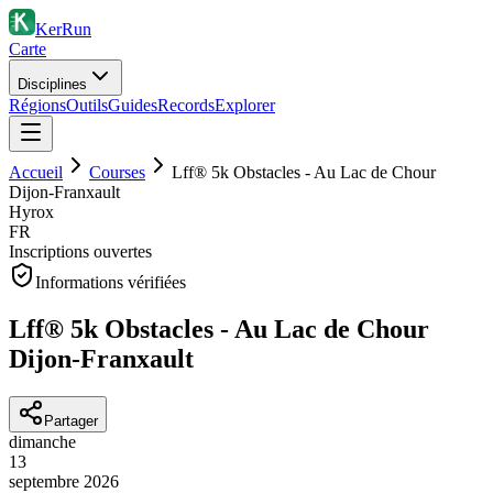
KerRun
Carte
Disciplines
Régions
Outils
Guides
Records
Explorer
Accueil
Courses
Lff® 5k Obstacles - Au Lac de Chour
Dijon-Franxault
Hyrox
FR
Inscriptions ouvertes
Informations vérifiées
Lff® 5k Obstacles - Au Lac de Chour
Dijon-Franxault
Partager
dimanche
13
septembre
2026