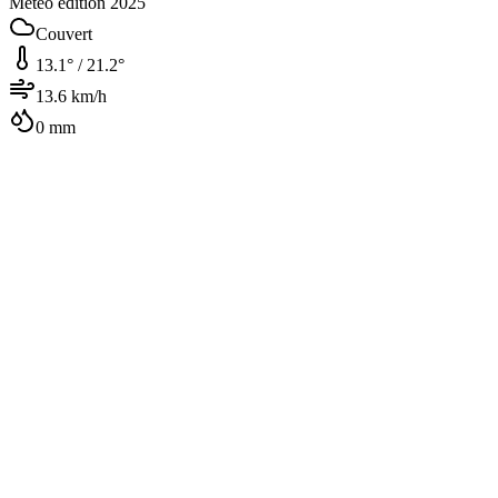
Météo édition 2025
Couvert
13.1
° /
21.2
°
13.6
km/h
0
mm