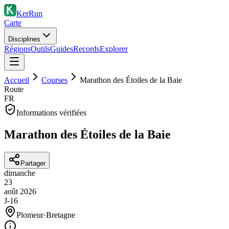
KerRun
Carte
Disciplines
Régions
Outils
Guides
Records
Explorer
Accueil
Courses
Marathon des Étoiles de la Baie
Route
FR
Informations vérifiées
Marathon des Étoiles de la Baie
Partager
dimanche
23
août
2026
J-16
Plomeur
·
Bretagne