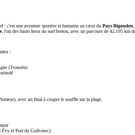
ed : c'est une aventure sportive et humaine au cœur du
Pays Bigouden
,
e
, l'un des hauts lieux du surf breton, avec un parcours de 42,195 km do
uden :
tagne (Tronoën)
Guénolé
lomeur), avec un final à couper le souffle sur la plage.
omeur
t Évy et Port du Guilvinec)