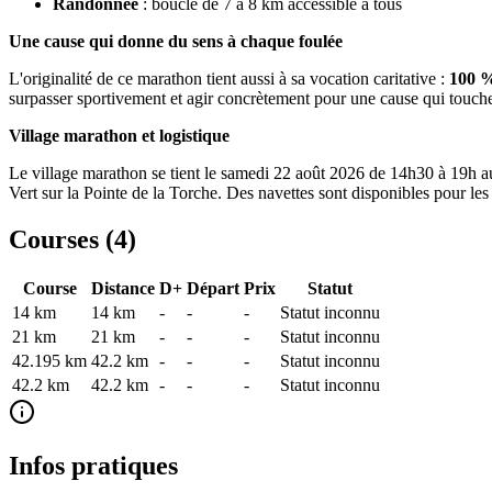
Randonnée
: boucle de 7 à 8 km accessible à tous
Une cause qui donne du sens à chaque foulée
L'originalité de ce marathon tient aussi à sa vocation caritative :
100 %
surpasser sportivement et agir concrètement pour une cause qui touche
Village marathon et logistique
Le village marathon se tient le samedi 22 août 2026 de 14h30 à 19h a
Vert sur la Pointe de la Torche. Des navettes sont disponibles pour les 
Courses (
4
)
Course
Distance
D+
Départ
Prix
Statut
14 km
14
km
-
-
-
Statut inconnu
21 km
21
km
-
-
-
Statut inconnu
42.195 km
42.2
km
-
-
-
Statut inconnu
42.2 km
42.2
km
-
-
-
Statut inconnu
Infos pratiques