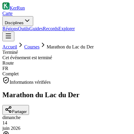
KerRun
Carte
Disciplines
Régions
Outils
Guides
Records
Explorer
Accueil
Courses
Marathon du Lac du Der
Terminé
Cet événement est terminé
Route
FR
Complet
Informations vérifiées
Marathon du Lac du Der
Partager
dimanche
14
juin
2026