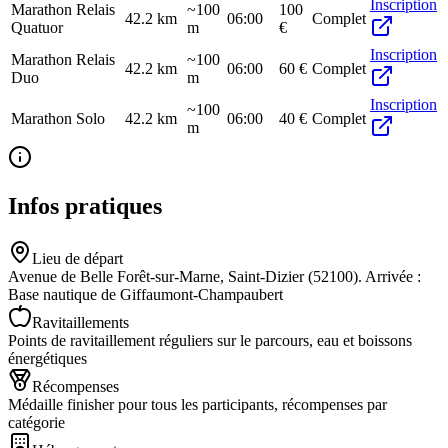
Inscription
Marathon Relais
~100
100
42.2
km
06:00
Complet
Quatuor
m
€
Inscription
Marathon Relais
~100
42.2
km
06:00
60 €
Complet
Duo
m
Inscription
~100
Marathon Solo
42.2
km
06:00
40 €
Complet
m
Infos pratiques
Lieu de départ
Avenue de Belle Forêt-sur-Marne, Saint-Dizier (52100). Arrivée :
Base nautique de Giffaumont-Champaubert
Ravitaillements
Points de ravitaillement réguliers sur le parcours, eau et boissons
énergétiques
Récompenses
Médaille finisher pour tous les participants, récompenses par
catégorie