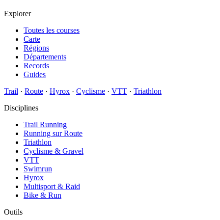
Explorer
Toutes les courses
Carte
Régions
Départements
Records
Guides
Trail
·
Route
·
Hyrox
·
Cyclisme
·
VTT
·
Triathlon
Disciplines
Trail Running
Running sur Route
Triathlon
Cyclisme & Gravel
VTT
Swimrun
Hyrox
Multisport & Raid
Bike & Run
Outils