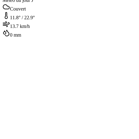
Météo du jour J
Couvert
11.8
° /
22.9
°
13.7
km/h
0
mm