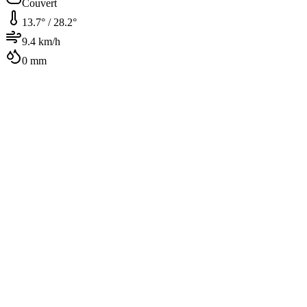
Couvert
13.7
° /
28.2
°
9.4
km/h
0
mm