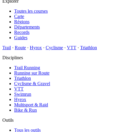
Explorer
Toutes les courses
Carte
Régions
Départements
Records
Guides
Trail
·
Route
·
Hyrox
·
Cyclisme
·
VTT
·
Triathlon
Disciplines
Trail Running
Running sur Route
Triathlon
Cyclisme & Gravel
VTT
Swimrun
Hyrox
Multisport & Raid
Bike & Run
Outils
Tous les outils