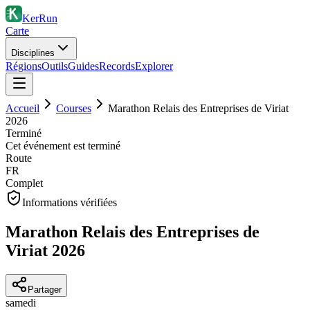
KerRun
Carte
Disciplines
Régions
Outils
Guides
Records
Explorer
Accueil
Courses
Marathon Relais des Entreprises de Viriat
2026
Terminé
Cet événement est terminé
Route
FR
Complet
Informations vérifiées
Marathon Relais des Entreprises de
Viriat 2026
Partager
samedi