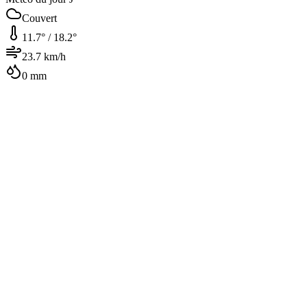
Couvert
11.7
° /
18.2
°
23.7
km/h
0
mm