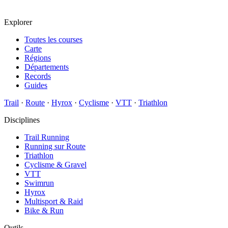
Explorer
Toutes les courses
Carte
Régions
Départements
Records
Guides
Trail
·
Route
·
Hyrox
·
Cyclisme
·
VTT
·
Triathlon
Disciplines
Trail Running
Running sur Route
Triathlon
Cyclisme & Gravel
VTT
Swimrun
Hyrox
Multisport & Raid
Bike & Run
Outils