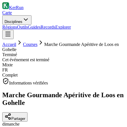
KerRun
Carte
Disciplines
Régions
Outils
Guides
Records
Explorer
Accueil
Courses
Marche Gourmande Apéritive de Loos en
Gohelle
Terminé
Cet événement est terminé
Mixte
FR
Complet
Informations vérifiées
Marche Gourmande Apéritive de Loos en
Gohelle
Partager
dimanche