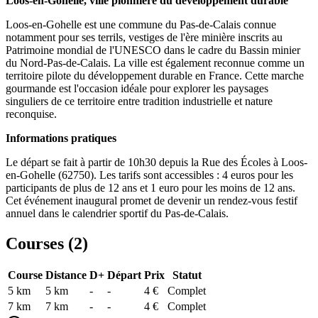
Loos-en-Gohelle, ville pionnière du développement durable
Loos-en-Gohelle est une commune du Pas-de-Calais connue
notamment pour ses terrils, vestiges de l'ère minière inscrits au
Patrimoine mondial de l'UNESCO dans le cadre du Bassin minier
du Nord-Pas-de-Calais. La ville est également reconnue comme un
territoire pilote du développement durable en France. Cette marche
gourmande est l'occasion idéale pour explorer les paysages
singuliers de ce territoire entre tradition industrielle et nature
reconquise.
Informations pratiques
Le départ se fait à partir de 10h30 depuis la Rue des Écoles à Loos-
en-Gohelle (62750). Les tarifs sont accessibles : 4 euros pour les
participants de plus de 12 ans et 1 euro pour les moins de 12 ans.
Cet événement inaugural promet de devenir un rendez-vous festif
annuel dans le calendrier sportif du Pas-de-Calais.
Courses (
2
)
Course
Distance
D+
Départ
Prix
Statut
5 km
5
km
-
-
4 €
Complet
7 km
7
km
-
-
4 €
Complet