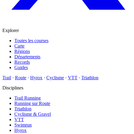
Explorer
Toutes les courses
Carte
Régions
Départements
Records
Guides
Trail
·
Route
·
Hyrox
·
Cyclisme
·
VTT
·
Triathlon
Disciplines
Trail Running
Running sur Route
Triathlon
Cyclisme & Gravel
VTT
Swimrun
Hyrox