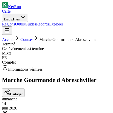
KerRun
Carte
Disciplines
Régions
Outils
Guides
Records
Explorer
Accueil
Courses
Marche Gourmande d Abreschviller
Terminé
Cet événement est terminé
Mixte
FR
Complet
Informations vérifiées
Marche Gourmande d Abreschviller
Partager
dimanche
14
juin
2026