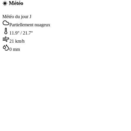
☀️ Météo
Météo du jour J
Partiellement nuageux
11.9
° /
21.7
°
21
km/h
0
mm