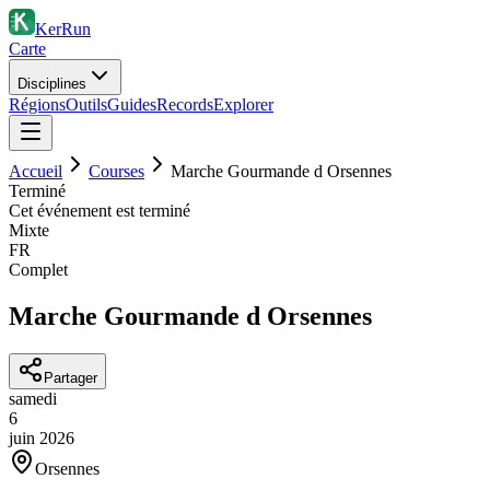
KerRun
Carte
Disciplines
Régions
Outils
Guides
Records
Explorer
Accueil
Courses
Marche Gourmande d Orsennes
Terminé
Cet événement est terminé
Mixte
FR
Complet
Marche Gourmande d Orsennes
Partager
samedi
6
juin
2026
Orsennes