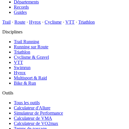
Départements
Records
Guides
Trail
·
Route
·
Hyrox
·
Cyclisme
·
VTT
·
Triathlon
Disciplines
Trail Running
Running sur Route
Triathlon
Cyclisme & Gravel
VTT
Swimrun
Hyrox
Multisport & Raid
Bike & Run
Outils
Tous les outils
Calculateur d'Allure
Simulateur de Performance
Calculateur de VMA
Calculateur de VO2max
Temps de passage