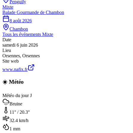
Penguily
Mixte
Balade Gourmande de Chambon
8 août 2026
Chambon
Tous les événements
Mixte
Date
samedi 6 juin 2026
Lieu
Orsennes
,
Orsennes
Site web
www.nafix.fr
☀️ Météo
Météo du jour J
Bruine
11
° /
20.3
°
32.4
km/h
1
mm