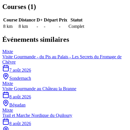
Courses (
1
)
Course
Distance
D+
Départ
Prix
Statut
8 km
8
km
-
-
-
Complet
Événements similaires
Mixte
Visite Gourmande - du Pis au Palais - Les Secrets du Fromage de
Chèvre
7 août 2026
Sondernach
Mixte
Visite Gourmande au Château la Branne
8 août 2026
Bégadan
Mixte
Trail et Marche Nordique du Quiloury
8 août 2026