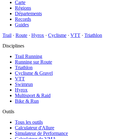
Carte
Régions
Départements
Records
Guides
Trail
·
Route
·
Hyrox
·
Cyclisme
·
VTT
·
Triathlon
Disciplines
Trail Running
Running sur Route
Triathlon
Cyclisme & Gravel
VTT
Swimrun
Hyrox
Multisport & Raid
Bike & Run
Outils
Tous les outils
Calculateur d'Allure
Simulateur de Performance
Calculateur de VMA