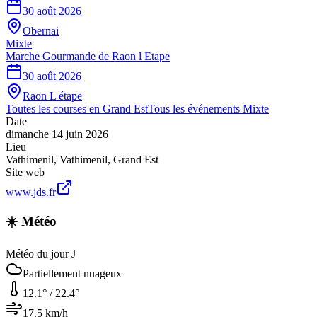
30 août 2026
Obernai
Mixte
Marche Gourmande de Raon l Etape
30 août 2026
Raon L étape
Toutes les courses en
Grand Est
Tous les événements
Mixte
Date
dimanche 14 juin 2026
Lieu
Vathimenil
,
Vathimenil
,
Grand Est
Site web
www.jds.fr
☀️ Météo
Météo du jour J
Partiellement nuageux
12.1
° /
22.4
°
17.5
km/h