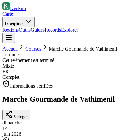
KerRun
Carte
Disciplines
Régions
Outils
Guides
Records
Explorer
Accueil
Courses
Marche Gourmande de Vathimenil
Terminé
Cet événement est terminé
Mixte
FR
Complet
Informations vérifiées
Marche Gourmande de Vathimenil
Partager
dimanche
14
juin
2026