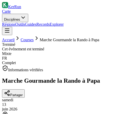
KerRun
Carte
Disciplines
Régions
Outils
Guides
Records
Explorer
Accueil
Courses
Marche Gourmande la Rando à Papa
Terminé
Cet événement est terminé
Mixte
FR
Complet
Informations vérifiées
Marche Gourmande la Rando à Papa
Partager
samedi
13
juin
2026