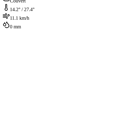
Couvert
14.2
° /
27.4
°
11.1
km/h
0
mm