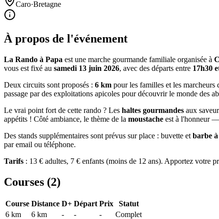
Caro
·
Bretagne
À propos de l'événement
La Rando à Papa
est une marche gourmande familiale organisée à
C
vous est fixé au
samedi 13 juin 2026
, avec des départs entre
17h30 e
Deux circuits sont proposés :
6 km
pour les familles et les marcheurs
passage par des exploitations apicoles pour découvrir le monde des abe
Le vrai point fort de cette rando ? Les
haltes gourmandes
aux saveur
appétits ! Côté ambiance, le thème de la
moustache
est à l'honneur — 
Des stands supplémentaires sont prévus sur place : buvette et
barbe à
par email ou téléphone.
Tarifs
: 13 € adultes, 7 € enfants (moins de 12 ans). Apportez votre p
Courses (
2
)
Course
Distance
D+
Départ
Prix
Statut
6 km
6
km
-
-
-
Complet