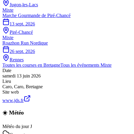
Jugon-les-Lacs
Mixte
Marche Gourmande de Piré-Chancé
13 sept. 2026
Piré-Chancé
Mixte
Roazhon Run Nordique
26 sept. 2026
Rennes
Toutes les courses en
Bretagne
Tous les événements
Mixte
Date
samedi 13 juin 2026
Lieu
Caro
,
Caro
,
Bretagne
Site web
www.jds.fr
☀️ Météo
Météo du jour J