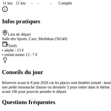
11 km
11
km
-
-
-
Complet
Infos pratiques
Lieu de départ
Salle des Sports, Caro, Morbihan (56140)
Tarifs
•
adulte
:
13 €
•
enfant moins 12
:
7 €
Conseils du jour
Réservez avant le 8 juin 2026 car les places sont limitées (email : l
une petite moustache (fausse ou dessinée !) pour entrer dans le thème
avant 19h pour pouvoir prendre le départ.
Questions fréquentes