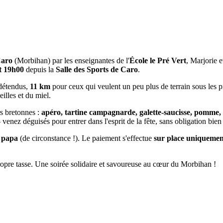
aro
(Morbihan) par les enseignantes de l'
École le Pré Vert
, Marjorie 
t 19h00
depuis la
Salle des Sports de Caro
.
 détendus,
11 km
pour ceux qui veulent un peu plus de terrain sous les pi
illes et du miel.
s bretonnes :
apéro, tartine campagnarde, galette-saucisse, pomme, 
venez déguisés pour entrer dans l'esprit de la fête, sans obligation bien 
 papa
(de circonstance !). Le paiement s'effectue
sur place uniquemen
ropre tasse. Une soirée solidaire et savoureuse au cœur du Morbihan !