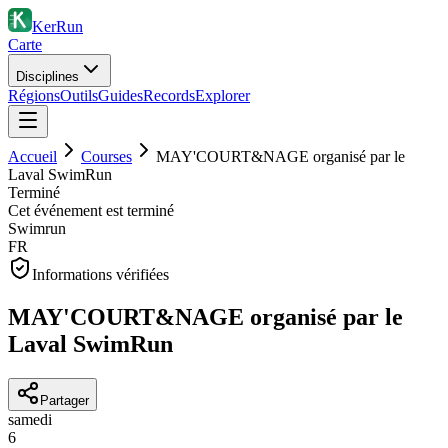
KerRun
Carte
Disciplines
Régions
Outils
Guides
Records
Explorer
Accueil
Courses
MAY'COURT&NAGE organisé par le
Laval SwimRun
Terminé
Cet événement est terminé
Swimrun
FR
Informations vérifiées
MAY'COURT&NAGE organisé par le
Laval SwimRun
Partager
samedi
6