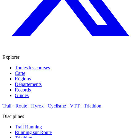
Explorer
Toutes les courses
Carte
Régions
Départements
Records
Guides
Trail
·
Route
·
Hyrox
·
Cyclisme
·
VTT
·
Triathlon
Disciplines
Trail Running
Running sur Route
Triathlon