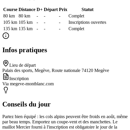
Course
Distance
D+
Départ
Prix
Statut
80 km
80
km
-
-
-
Complet
105 km
105
km
-
-
-
Inscriptions ouvertes
135 km
135
km
-
-
-
Complet
Infos pratiques
Lieu de départ
Palais des sports, Megève, Route nationale 74120 Megève
Inscription
Via megeve-montblanc.com
Conseils du jour
Partez bien équipé : les cols alpins peuvent être froids en août, même
par beau temps. Emportez un coupe-vent et des manchettes. Le
maillot Mercier fourni à l'inscription est obligatoire le jour de la