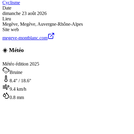
Cyclisme
Date
dimanche 23 août 2026
Lieu
Megève
,
Megève
,
Auvergne-Rhône-Alpes
Site web
megeve-montblanc.com
☀️ Météo
Météo édition 2025
Bruine
8.4
° /
18.6
°
9.4
km/h
0.8
mm