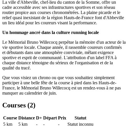
La ville d'Abbeville, chef-lieu du canton de la Somme, offre un
cadre accessible avec ses infrastructures sportives et son réseau
routier propice aux courses chronométrées. La plaine picarde et le
relief quasi inexistant de la région Hauts-de-France font d'Abbeville
un lieu idéal pour les coureurs visant la performance.
Un hommage ancré dans la culture running locale
Le Mémorial Bruno Willecocq perpétue la mémoire d'un acteur de la
vie sportive locale. Chaque année, il rassemble coureurs confirmés
et débutants dans une atmosphère conviviale, mêlant exigence
sportive et esprit de communauté. L'attribution d'un label FFA à
chaque distance témoigne du sérieux de l'organisation et de la
qualité du tracé.
Que vous visiez un chrono ou que vous souhaitiez simplement
participer à une belle fête de la course à pied dans les Hauts-de-
France, le Mémorial Bruno Willecocq est un rendez-vous à ne pas
manquer au calendrier de juin.
Courses (
2
)
Course
Distance
D+
Départ
Prix
Statut
5 km
5
km
-
-
-
Statut inconnu