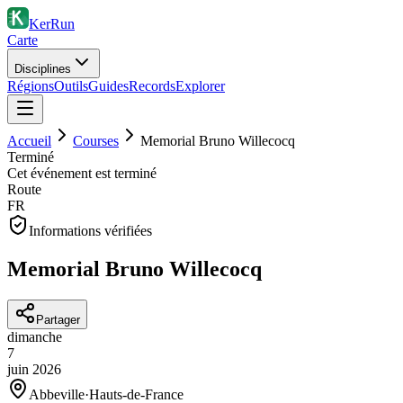
KerRun
Carte
Disciplines
Régions
Outils
Guides
Records
Explorer
Accueil
Courses
Memorial Bruno Willecocq
Terminé
Cet événement est terminé
Route
FR
Informations vérifiées
Memorial Bruno Willecocq
Partager
dimanche
7
juin
2026
Abbeville
·
Hauts-de-France