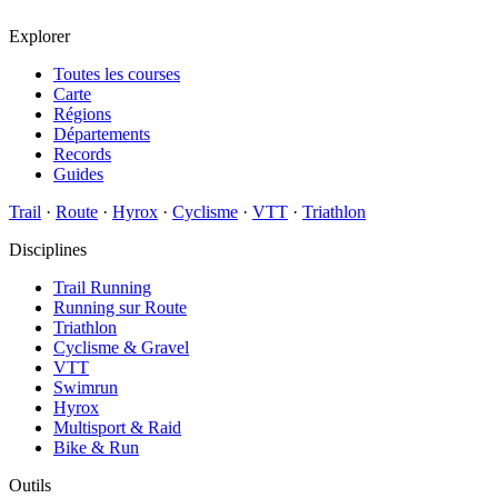
Explorer
Toutes les courses
Carte
Régions
Départements
Records
Guides
Trail
·
Route
·
Hyrox
·
Cyclisme
·
VTT
·
Triathlon
Disciplines
Trail Running
Running sur Route
Triathlon
Cyclisme & Gravel
VTT
Swimrun
Hyrox
Multisport & Raid
Bike & Run
Outils