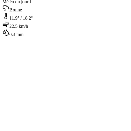
Météo du jour J
Bruine
11.9
° /
18.2
°
22.5
km/h
0.3
mm