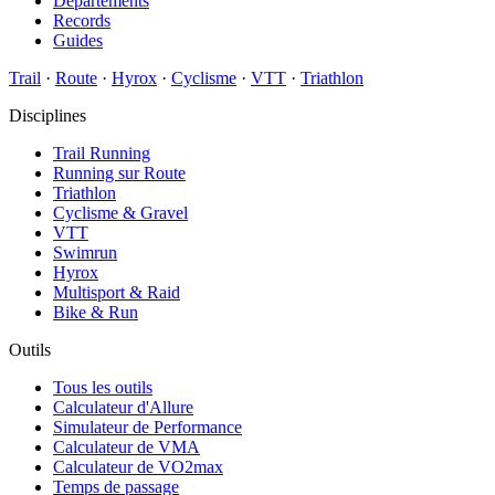
Départements
Records
Guides
Trail
·
Route
·
Hyrox
·
Cyclisme
·
VTT
·
Triathlon
Disciplines
Trail Running
Running sur Route
Triathlon
Cyclisme & Gravel
VTT
Swimrun
Hyrox
Multisport & Raid
Bike & Run
Outils
Tous les outils
Calculateur d'Allure
Simulateur de Performance
Calculateur de VMA
Calculateur de VO2max
Temps de passage