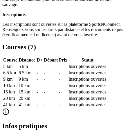
sauvage.
Inscriptions
Les inscriptions sont ouvertes sur la plateforme SportsNConnect.
Renseignez-vous sur les tarifs par distance et les documents requis
(certificat médical ou licence) avant de vous inscrire.
Courses (
7
)
Course
Distance
D+
Départ
Prix
Statut
5 km
5
km
-
-
-
Inscriptions ouvertes
6,5 km
6.5
km
-
-
-
Inscriptions ouvertes
9 km
9
km
-
-
-
Inscriptions ouvertes
10 km
10
km
-
-
-
Inscriptions ouvertes
15 km
15
km
-
-
-
Inscriptions ouvertes
20 km
20
km
-
-
-
Inscriptions ouvertes
41 km
41
km
-
-
-
Inscriptions ouvertes
Infos pratiques