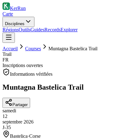
KerRun
Carte
Disciplines
Régions
Outils
Guides
Records
Explorer
Accueil
Courses
Muntagna Bastelica Trail
Trail
FR
Inscriptions ouvertes
Informations vérifiées
Muntagna Bastelica Trail
Partager
samedi
12
septembre
2026
J-35
Bastelica
·
Corse