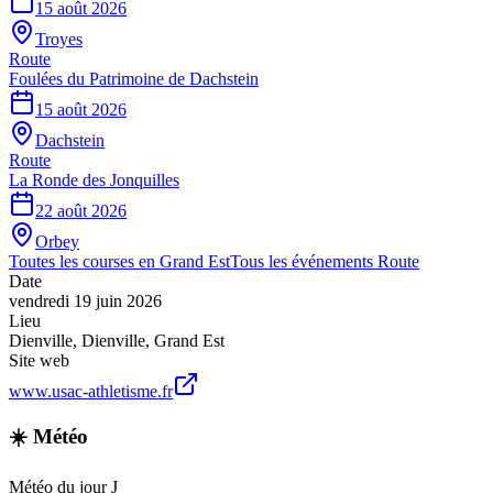
15 août 2026
Troyes
Route
Foulées du Patrimoine de Dachstein
15 août 2026
Dachstein
Route
La Ronde des Jonquilles
22 août 2026
Orbey
Toutes les courses en
Grand Est
Tous les événements
Route
Date
vendredi 19 juin 2026
Lieu
Dienville
,
Dienville
,
Grand Est
Site web
www.usac-athletisme.fr
☀️ Météo
Météo du jour J