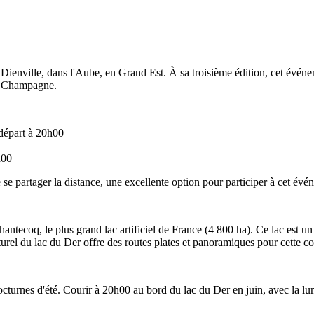
ienville, dans l'Aube, en Grand Est. À sa troisième édition, cet événe
la Champagne.
départ à 20h00
h00
se partager la distance, une excellente option pour participer à cet év
tecoq, le plus grand lac artificiel de France (4 800 ha). Ce lac est un
urel du lac du Der offre des routes plates et panoramiques pour cette c
cturnes d'été. Courir à 20h00 au bord du lac du Der en juin, avec la lum