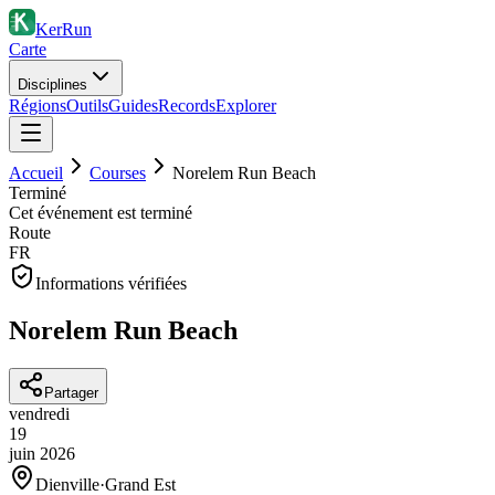
KerRun
Carte
Disciplines
Régions
Outils
Guides
Records
Explorer
Accueil
Courses
Norelem Run Beach
Terminé
Cet événement est terminé
Route
FR
Informations vérifiées
Norelem Run Beach
Partager
vendredi
19
juin
2026
Dienville
·
Grand Est