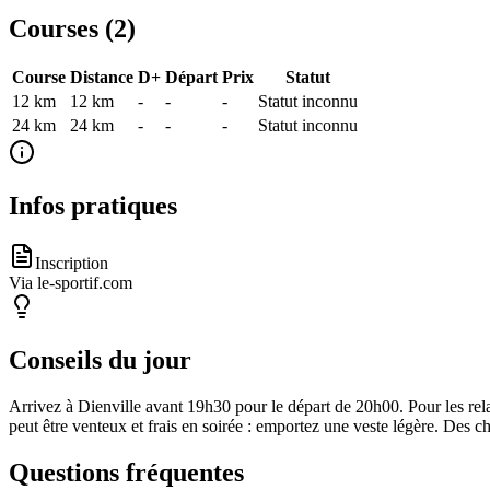
Courses (
2
)
Course
Distance
D+
Départ
Prix
Statut
12 km
12
km
-
-
-
Statut inconnu
24 km
24
km
-
-
-
Statut inconnu
Infos pratiques
Inscription
Via le-sportif.com
Conseils du jour
Arrivez à Dienville avant 19h30 pour le départ de 20h00. Pour les rel
peut être venteux et frais en soirée : emportez une veste légère. Des 
Questions fréquentes