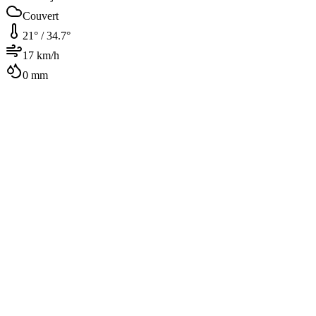
Couvert
21
° /
34.7
°
17
km/h
0
mm