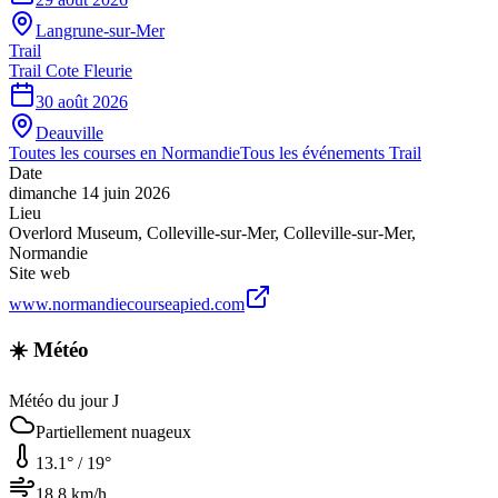
Langrune-sur-Mer
Trail
Trail Cote Fleurie
30 août 2026
Deauville
Toutes les courses en
Normandie
Tous les événements
Trail
Date
dimanche 14 juin 2026
Lieu
Overlord Museum, Colleville-sur-Mer
,
Colleville-sur-Mer
,
Normandie
Site web
www.normandiecourseapied.com
☀️ Météo
Météo du jour J
Partiellement nuageux
13.1
° /
19
°
18.8
km/h