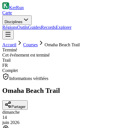
KerRun
Carte
Disciplines
Régions
Outils
Guides
Records
Explorer
Accueil
Courses
Omaha Beach Trail
Terminé
Cet événement est terminé
Trail
FR
Complet
Informations vérifiées
Omaha Beach Trail
Partager
dimanche
14
juin
2026