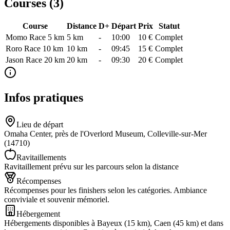
Courses (
3
)
Course
Distance
D+
Départ
Prix
Statut
Momo Race 5 km
5
km
-
10:00
10 €
Complet
Roro Race 10 km
10
km
-
09:45
15 €
Complet
Jason Race 20 km
20
km
-
09:30
20 €
Complet
Infos pratiques
Lieu de départ
Omaha Center, près de l'Overlord Museum, Colleville-sur-Mer
(14710)
Ravitaillements
Ravitaillement prévu sur les parcours selon la distance
Récompenses
Récompenses pour les finishers selon les catégories. Ambiance
conviviale et souvenir mémoriel.
Hébergement
Hébergements disponibles à Bayeux (15 km), Caen (45 km) et dans