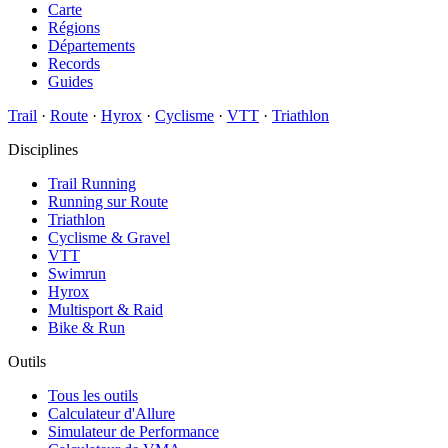
Carte
Régions
Départements
Records
Guides
Trail
·
Route
·
Hyrox
·
Cyclisme
·
VTT
·
Triathlon
Disciplines
Trail Running
Running sur Route
Triathlon
Cyclisme & Gravel
VTT
Swimrun
Hyrox
Multisport & Raid
Bike & Run
Outils
Tous les outils
Calculateur d'Allure
Simulateur de Performance