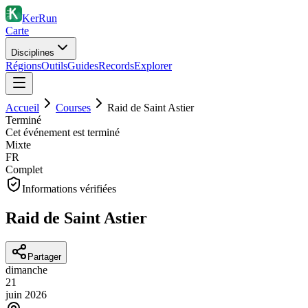
KerRun
Carte
Disciplines
Régions
Outils
Guides
Records
Explorer
Accueil
Courses
Raid de Saint Astier
Terminé
Cet événement est terminé
Mixte
FR
Complet
Informations vérifiées
Raid de Saint Astier
Partager
dimanche
21
juin
2026