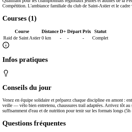
Qualifiant pour les championnats régionaux jeunes et adultes de la Fé
Compétition. L'ambiance familiale du club de Saint-Astier et le cadre
Courses (
1
)
Course
Distance
D+
Départ
Prix
Statut
Raid de Saint Astier
0
km
-
-
-
Complet
Infos pratiques
Conseils du jour
Venez en équipe solidaire et préparez chaque discipline en amont : entr
veille — vélo bien entretenu, chaussures trail adaptées. Arrivez tôt au 
suffisamment d'eau et de nutrition pour tenir sur les formats longs (5h d
Questions fréquentes