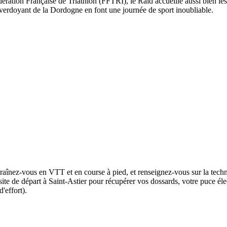
dération Française de Triathlon (FFTRI), le Raid accueille aussi bien l
 verdoyant de la Dordogne en font une journée de sport inoubliable.
aînez-vous en VTT et en course à pied, et renseignez-vous sur la techniq
site de départ à Saint-Astier pour récupérer vos dossards, votre puce élec
'effort).