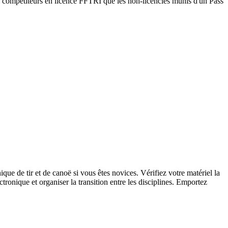
es compétiteurs en licence FFTRI que les non-licenciés munis d'un Pass
ue de tir et de canoë si vous êtes novices. Vérifiez votre matériel la
tronique et organiser la transition entre les disciplines. Emportez