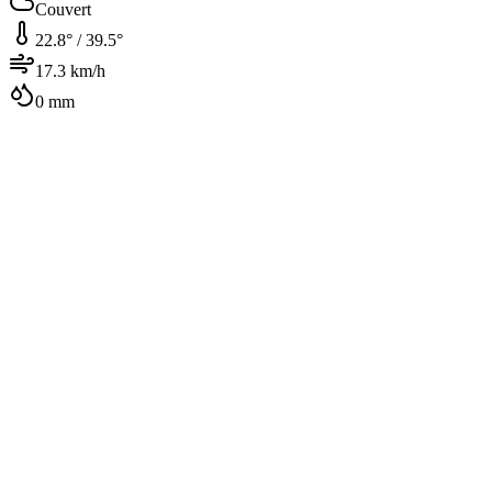
Couvert
22.8
° /
39.5
°
17.3
km/h
0
mm