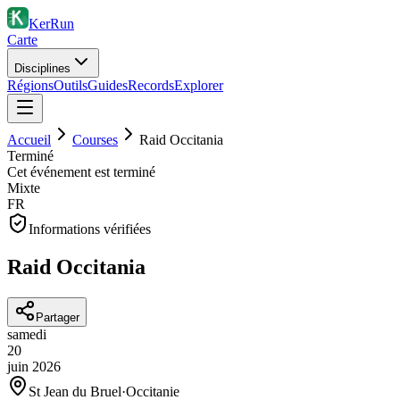
KerRun
Carte
Disciplines
Régions
Outils
Guides
Records
Explorer
Accueil
Courses
Raid Occitania
Terminé
Cet événement est terminé
Mixte
FR
Informations vérifiées
Raid Occitania
Partager
samedi
20
juin
2026
St Jean du Bruel
·
Occitanie