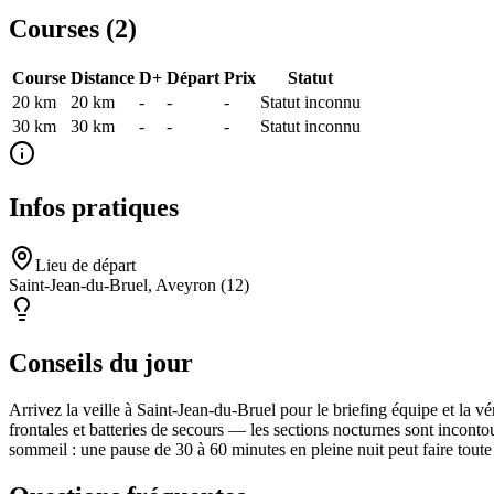
Courses (
2
)
Course
Distance
D+
Départ
Prix
Statut
20 km
20
km
-
-
-
Statut inconnu
30 km
30
km
-
-
-
Statut inconnu
Infos pratiques
Lieu de départ
Saint-Jean-du-Bruel, Aveyron (12)
Conseils du jour
Arrivez la veille à Saint-Jean-du-Bruel pour le briefing équipe et la 
frontales et batteries de secours — les sections nocturnes sont incontou
sommeil : une pause de 30 à 60 minutes en pleine nuit peut faire toute l