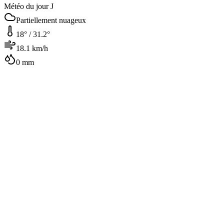
Météo du jour J
Partiellement nuageux
18
° /
31.2
°
18.1
km/h
0
mm