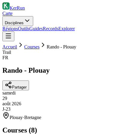
KerRun
Carte
Disciplines
Régions
Outils
Guides
Records
Explorer
Accueil
Courses
Rando - Plouay
Trail
FR
Rando - Plouay
Partager
samedi
29
août
2026
J-23
Plouay
·
Bretagne
Courses (
8
)