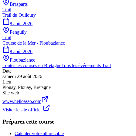
Brasparts
Trail
Trail du Quiloury
8 août 2026
Penguily
Trail
Course de la Mer - Ploubazlanec
8 août 2026
Ploubazlanec
Toutes les courses en
Bretagne
Tous les événements
Trail
Date
samedi 29 août 2026
Lieu
Plouay
,
Plouay
,
Bretagne
Site web
www.helloasso.com
Visiter le site officiel
Préparez cette course
Calculer votre allure cible