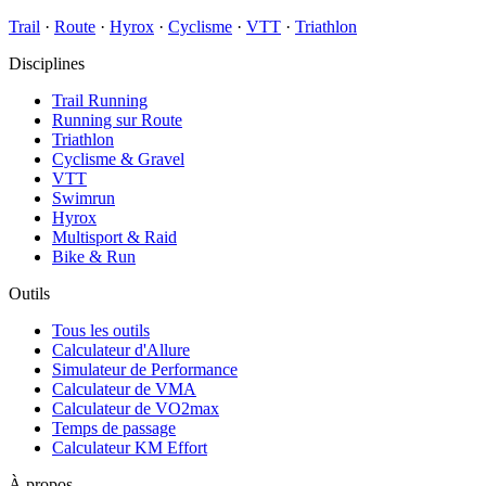
Trail
·
Route
·
Hyrox
·
Cyclisme
·
VTT
·
Triathlon
Disciplines
Trail Running
Running sur Route
Triathlon
Cyclisme & Gravel
VTT
Swimrun
Hyrox
Multisport & Raid
Bike & Run
Outils
Tous les outils
Calculateur d'Allure
Simulateur de Performance
Calculateur de VMA
Calculateur de VO2max
Temps de passage
Calculateur KM Effort
À propos