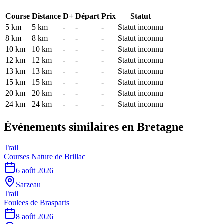
Course
Distance
D+
Départ
Prix
Statut
5 km
5
km
-
-
-
Statut inconnu
8 km
8
km
-
-
-
Statut inconnu
10 km
10
km
-
-
-
Statut inconnu
12 km
12
km
-
-
-
Statut inconnu
13 km
13
km
-
-
-
Statut inconnu
15 km
15
km
-
-
-
Statut inconnu
20 km
20
km
-
-
-
Statut inconnu
24 km
24
km
-
-
-
Statut inconnu
Événements similaires
en Bretagne
Trail
Courses Nature de Brillac
6 août 2026
Sarzeau
Trail
Foulees de Brasparts
8 août 2026