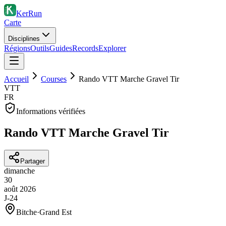
KerRun
Carte
Disciplines
Régions
Outils
Guides
Records
Explorer
Accueil
Courses
Rando VTT Marche Gravel Tir
VTT
FR
Informations vérifiées
Rando VTT Marche Gravel Tir
Partager
dimanche
30
août
2026
J-24
Bitche
·
Grand Est