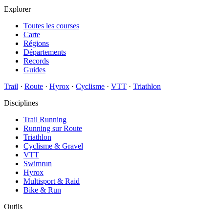
Explorer
Toutes les courses
Carte
Régions
Départements
Records
Guides
Trail
·
Route
·
Hyrox
·
Cyclisme
·
VTT
·
Triathlon
Disciplines
Trail Running
Running sur Route
Triathlon
Cyclisme & Gravel
VTT
Swimrun
Hyrox
Multisport & Raid
Bike & Run
Outils