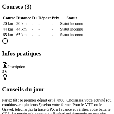
Courses (
3
)
Course
Distance
D+
Départ
Prix
Statut
20 km
20
km
-
-
-
Statut inconnu
44 km
44
km
-
-
-
Statut inconnu
65 km
65
km
-
-
-
Statut inconnu
Infos pratiques
Inscription
3 €
Conseils du jour
Partez tôt : le premier départ est à 7h00. Choisissez votre activité (ou
combinez-en plusieurs !) selon votre forme. Pour le VTT ou le
Gravel, téléchargez la trace GPX à l'avance et vérifiez votre batterie
GPS. Le terrain sablonneux du Bitcherland demande un peu plus