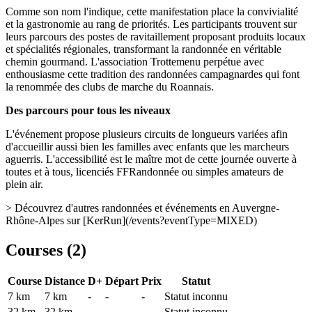
Comme son nom l'indique, cette manifestation place la convivialité
et la gastronomie au rang de priorités. Les participants trouvent sur
leurs parcours des postes de ravitaillement proposant produits locaux
et spécialités régionales, transformant la randonnée en véritable
chemin gourmand. L'association Trottemenu perpétue avec
enthousiasme cette tradition des randonnées campagnardes qui font
la renommée des clubs de marche du Roannais.
Des parcours pour tous les niveaux
L'événement propose plusieurs circuits de longueurs variées afin
d'accueillir aussi bien les familles avec enfants que les marcheurs
aguerris. L'accessibilité est le maître mot de cette journée ouverte à
toutes et à tous, licenciés FFRandonnée ou simples amateurs de
plein air.
> Découvrez d'autres randonnées et événements en Auvergne-
Rhône-Alpes sur [KerRun](/events?eventType=MIXED)
Courses (
2
)
Course
Distance
D+
Départ
Prix
Statut
7 km
7
km
-
-
-
Statut inconnu
32 km
32
km
-
-
-
Statut inconnu