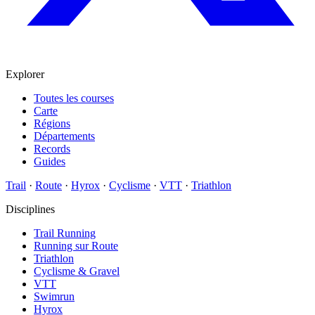
Explorer
Toutes les courses
Carte
Régions
Départements
Records
Guides
Trail
·
Route
·
Hyrox
·
Cyclisme
·
VTT
·
Triathlon
Disciplines
Trail Running
Running sur Route
Triathlon
Cyclisme & Gravel
VTT
Swimrun
Hyrox