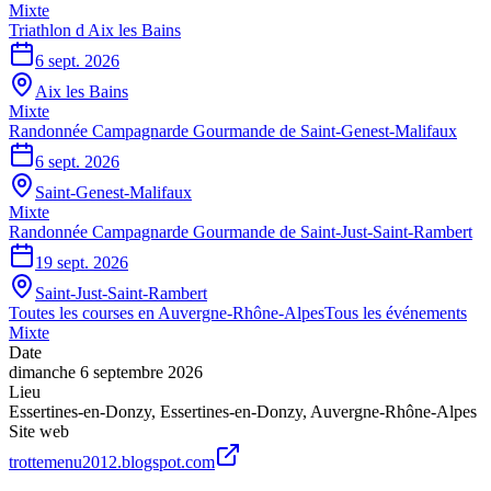
Mixte
Triathlon d Aix les Bains
6 sept. 2026
Aix les Bains
Mixte
Randonnée Campagnarde Gourmande de Saint-Genest-Malifaux
6 sept. 2026
Saint-Genest-Malifaux
Mixte
Randonnée Campagnarde Gourmande de Saint-Just-Saint-Rambert
19 sept. 2026
Saint-Just-Saint-Rambert
Toutes les courses en
Auvergne-Rhône-Alpes
Tous les événements
Mixte
Date
dimanche 6 septembre 2026
Lieu
Essertines-en-Donzy
,
Essertines-en-Donzy
,
Auvergne-Rhône-Alpes
Site web
trottemenu2012.blogspot.com