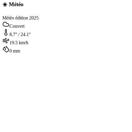
☀️ Météo
Météo édition 2025
Couvert
8.7
° /
24.1
°
19.5
km/h
0
mm