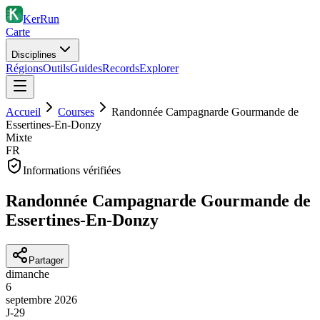
KerRun
Carte
Disciplines
Régions
Outils
Guides
Records
Explorer
Accueil
Courses
Randonnée Campagnarde Gourmande de
Essertines-En-Donzy
Mixte
FR
Informations vérifiées
Randonnée Campagnarde Gourmande de
Essertines-En-Donzy
Partager
dimanche
6
septembre
2026
J-29