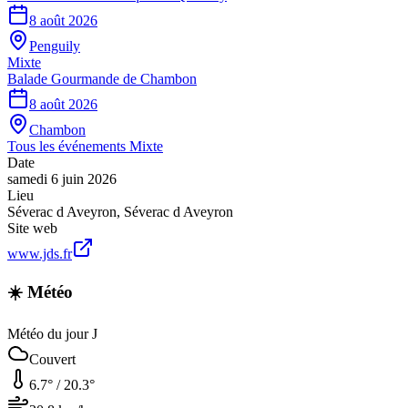
8 août 2026
Penguily
Mixte
Balade Gourmande de Chambon
8 août 2026
Chambon
Tous les événements
Mixte
Date
samedi 6 juin 2026
Lieu
Séverac d Aveyron
,
Séverac d Aveyron
Site web
www.jds.fr
☀️ Météo
Météo du jour J
Couvert
6.7
° /
20.3
°