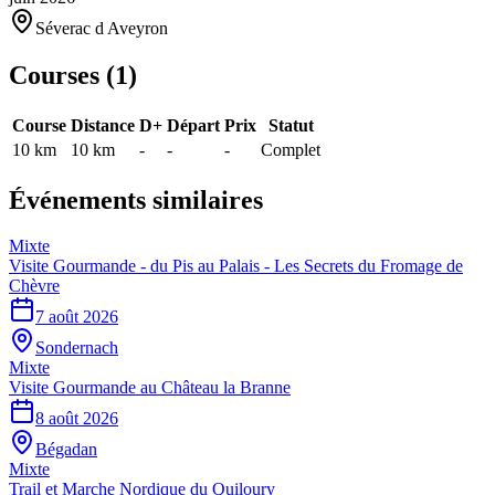
Séverac d Aveyron
Courses (
1
)
Course
Distance
D+
Départ
Prix
Statut
10 km
10
km
-
-
-
Complet
Événements similaires
Mixte
Visite Gourmande - du Pis au Palais - Les Secrets du Fromage de
Chèvre
7 août 2026
Sondernach
Mixte
Visite Gourmande au Château la Branne
8 août 2026
Bégadan
Mixte
Trail et Marche Nordique du Quiloury