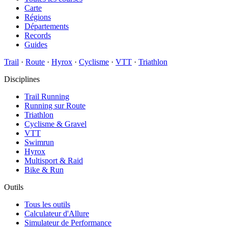
Carte
Régions
Départements
Records
Guides
Trail
·
Route
·
Hyrox
·
Cyclisme
·
VTT
·
Triathlon
Disciplines
Trail Running
Running sur Route
Triathlon
Cyclisme & Gravel
VTT
Swimrun
Hyrox
Multisport & Raid
Bike & Run
Outils
Tous les outils
Calculateur d'Allure
Simulateur de Performance