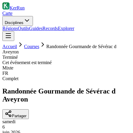
KerRun
Carte
Disciplines
Régions
Outils
Guides
Records
Explorer
Accueil
Courses
Randonnée Gourmande de Sévérac d
Aveyron
Terminé
Cet événement est terminé
Mixte
FR
Complet
Randonnée Gourmande de Sévérac d
Aveyron
Partager
samedi
6
juin
2026