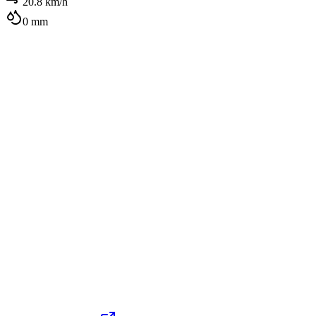
20.8
km/h
0
mm