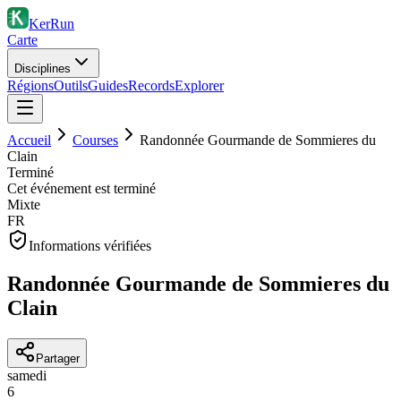
KerRun
Carte
Disciplines
Régions
Outils
Guides
Records
Explorer
Accueil
Courses
Randonnée Gourmande de Sommieres du
Clain
Terminé
Cet événement est terminé
Mixte
FR
Informations vérifiées
Randonnée Gourmande de Sommieres du
Clain
Partager
samedi
6