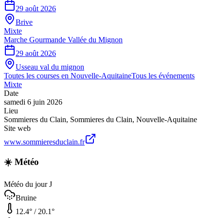
29 août 2026
Brive
Mixte
Marche Gourmande Vallée du Mignon
29 août 2026
Usseau val du mignon
Toutes les courses en
Nouvelle-Aquitaine
Tous les événements
Mixte
Date
samedi 6 juin 2026
Lieu
Sommieres du Clain
,
Sommieres du Clain
,
Nouvelle-Aquitaine
Site web
www.sommieresduclain.fr
☀️ Météo
Météo du jour J
Bruine
12.4
° /
20.1
°