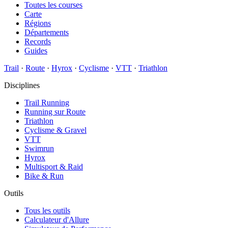
Toutes les courses
Carte
Régions
Départements
Records
Guides
Trail
·
Route
·
Hyrox
·
Cyclisme
·
VTT
·
Triathlon
Disciplines
Trail Running
Running sur Route
Triathlon
Cyclisme & Gravel
VTT
Swimrun
Hyrox
Multisport & Raid
Bike & Run
Outils
Tous les outils
Calculateur d'Allure