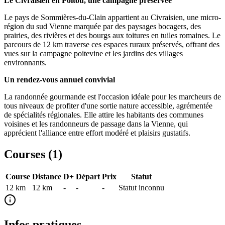
Le Civraisien en Poitou, une campagne préservée
Le pays de Sommières-du-Clain appartient au Civraisien, une micro-
région du sud Vienne marquée par des paysages bocagers, des
prairies, des rivières et des bourgs aux toitures en tuiles romaines. Le
parcours de 12 km traverse ces espaces ruraux préservés, offrant des
vues sur la campagne poitevine et les jardins des villages
environnants.
Un rendez-vous annuel convivial
La randonnée gourmande est l'occasion idéale pour les marcheurs de
tous niveaux de profiter d'une sortie nature accessible, agrémentée
de spécialités régionales. Elle attire les habitants des communes
voisines et les randonneurs de passage dans la Vienne, qui
apprécient l'alliance entre effort modéré et plaisirs gustatifs.
Courses (
1
)
Course
Distance
D+
Départ
Prix
Statut
12 km
12
km
-
-
-
Statut inconnu
Infos pratiques