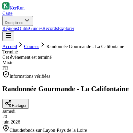
KerRun
Carte
Disciplines
Régions
Outils
Guides
Records
Explorer
Accueil
Courses
Randonnée Gourmande - La Califontaine
Terminé
Cet événement est terminé
Mixte
FR
Informations vérifiées
Randonnée Gourmande - La Califontaine
Partager
samedi
20
juin
2026
Chaudefonds-sur-Layon
·
Pays de la Loire