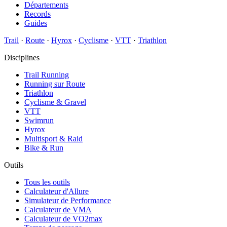
Départements
Records
Guides
Trail
·
Route
·
Hyrox
·
Cyclisme
·
VTT
·
Triathlon
Disciplines
Trail Running
Running sur Route
Triathlon
Cyclisme & Gravel
VTT
Swimrun
Hyrox
Multisport & Raid
Bike & Run
Outils
Tous les outils
Calculateur d'Allure
Simulateur de Performance
Calculateur de VMA
Calculateur de VO2max