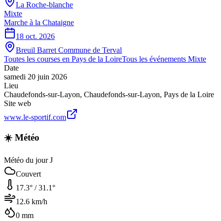
La Roche-blanche
Mixte
Marche à la Chataigne
18 oct. 2026
Breuil Barret Commune de Terval
Toutes les courses en
Pays de la Loire
Tous les événements
Mixte
Date
samedi 20 juin 2026
Lieu
Chaudefonds-sur-Layon
,
Chaudefonds-sur-Layon
,
Pays de la Loire
Site web
www.le-sportif.com
☀️ Météo
Météo du jour J
Couvert
17.3
° /
31.1
°
12.6
km/h
0
mm