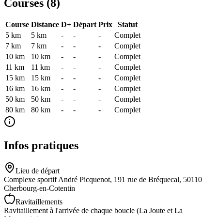
Courses (
8
)
Course
Distance
D+
Départ
Prix
Statut
5 km
5
km
-
-
-
Complet
7 km
7
km
-
-
-
Complet
10 km
10
km
-
-
-
Complet
11 km
11
km
-
-
-
Complet
15 km
15
km
-
-
-
Complet
16 km
16
km
-
-
-
Complet
50 km
50
km
-
-
-
Complet
80 km
80
km
-
-
-
Complet
Infos pratiques
Lieu de départ
Complexe sportif André Picquenot, 191 rue de Bréquecal, 50110
Cherbourg-en-Cotentin
Ravitaillements
Ravitaillement à l'arrivée de chaque boucle (La Joute et La