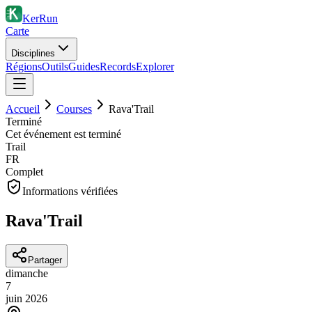
KerRun
Carte
Disciplines
Régions
Outils
Guides
Records
Explorer
Accueil
Courses
Rava'Trail
Terminé
Cet événement est terminé
Trail
FR
Complet
Informations vérifiées
Rava'Trail
Partager
dimanche
7
juin
2026