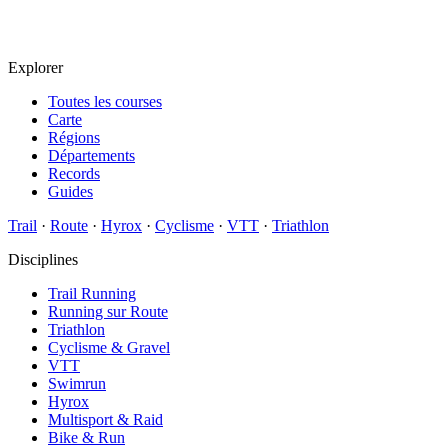
Explorer
Toutes les courses
Carte
Régions
Départements
Records
Guides
Trail
·
Route
·
Hyrox
·
Cyclisme
·
VTT
·
Triathlon
Disciplines
Trail Running
Running sur Route
Triathlon
Cyclisme & Gravel
VTT
Swimrun
Hyrox
Multisport & Raid
Bike & Run