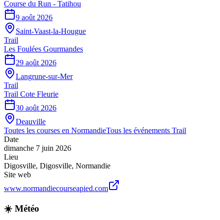
Course du Run - Tatihou
9 août 2026
Saint-Vaast-la-Hougue
Trail
Les Foulées Gourmandes
29 août 2026
Langrune-sur-Mer
Trail
Trail Cote Fleurie
30 août 2026
Deauville
Toutes les courses en
Normandie
Tous les événements
Trail
Date
dimanche 7 juin 2026
Lieu
Digosville
,
Digosville
,
Normandie
Site web
www.normandiecourseapied.com
☀️ Météo