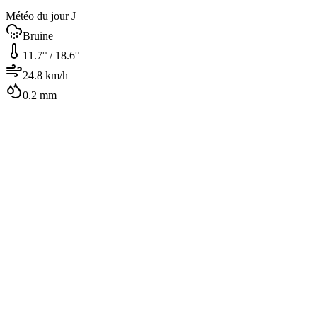
Météo du jour J
Bruine
11.7
° /
18.6
°
24.8
km/h
0.2
mm