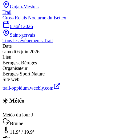
Gujan-Mestras
Trail
Cross Relais Nocturne du Bettex
6 août 2026
Saint-gervais
Tous les événements
Trail
Date
samedi 6 juin 2026
Lieu
Beruges
,
Béruges
Organisateur
Béruges Sport Nature
Site web
trail-oppidum.weebly.com
☀️ Météo
Météo du jour J
Bruine
11.9
° /
19.9
°