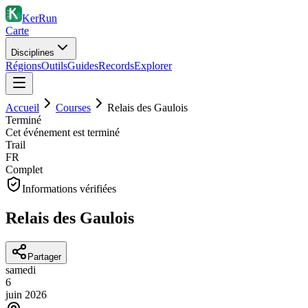
KerRun
Carte
Disciplines
Régions
Outils
Guides
Records
Explorer
Accueil
Courses
Relais des Gaulois
Terminé
Cet événement est terminé
Trail
FR
Complet
Informations vérifiées
Relais des Gaulois
Partager
samedi
6
juin
2026