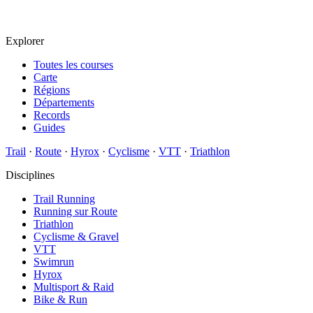
Explorer
Toutes les courses
Carte
Régions
Départements
Records
Guides
Trail
·
Route
·
Hyrox
·
Cyclisme
·
VTT
·
Triathlon
Disciplines
Trail Running
Running sur Route
Triathlon
Cyclisme & Gravel
VTT
Swimrun
Hyrox
Multisport & Raid
Bike & Run