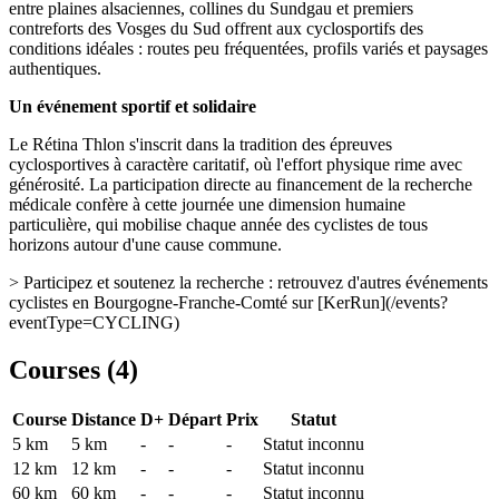
entre plaines alsaciennes, collines du Sundgau et premiers
contreforts des Vosges du Sud offrent aux cyclosportifs des
conditions idéales : routes peu fréquentées, profils variés et paysages
authentiques.
Un événement sportif et solidaire
Le Rétina Thlon s'inscrit dans la tradition des épreuves
cyclosportives à caractère caritatif, où l'effort physique rime avec
générosité. La participation directe au financement de la recherche
médicale confère à cette journée une dimension humaine
particulière, qui mobilise chaque année des cyclistes de tous
horizons autour d'une cause commune.
> Participez et soutenez la recherche : retrouvez d'autres événements
cyclistes en Bourgogne-Franche-Comté sur [KerRun](/events?
eventType=CYCLING)
Courses (
4
)
Course
Distance
D+
Départ
Prix
Statut
5 km
5
km
-
-
-
Statut inconnu
12 km
12
km
-
-
-
Statut inconnu
60 km
60
km
-
-
-
Statut inconnu