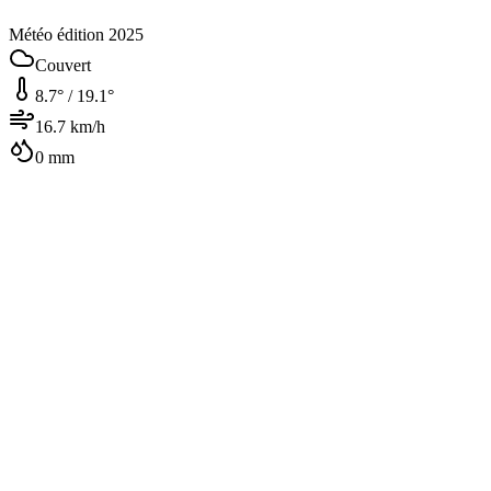
Météo édition 2025
Couvert
8.7
° /
19.1
°
16.7
km/h
0
mm