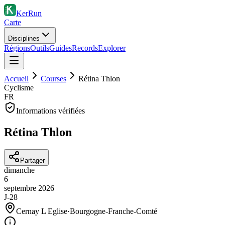
KerRun
Carte
Disciplines
Régions
Outils
Guides
Records
Explorer
Accueil
Courses
Rétina Thlon
Cyclisme
FR
Informations vérifiées
Rétina Thlon
Partager
dimanche
6
septembre
2026
J-28
Cernay L Eglise
·
Bourgogne-Franche-Comté