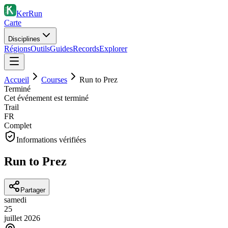
KerRun
Carte
Disciplines
Régions
Outils
Guides
Records
Explorer
Accueil
Courses
Run to Prez
Terminé
Cet événement est terminé
Trail
FR
Complet
Informations vérifiées
Run to Prez
Partager
samedi
25
juillet
2026