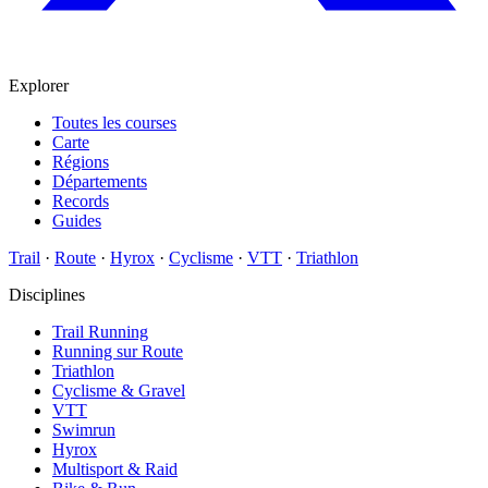
Explorer
Toutes les courses
Carte
Régions
Départements
Records
Guides
Trail
·
Route
·
Hyrox
·
Cyclisme
·
VTT
·
Triathlon
Disciplines
Trail Running
Running sur Route
Triathlon
Cyclisme & Gravel
VTT
Swimrun
Hyrox
Multisport & Raid