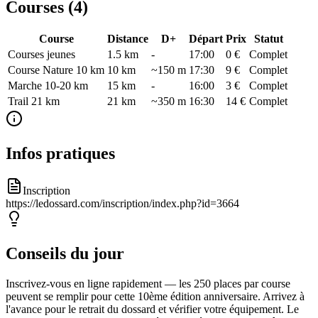
Courses (
4
)
Course
Distance
D+
Départ
Prix
Statut
Courses jeunes
1.5
km
-
17:00
0 €
Complet
Course Nature 10 km
10
km
~150 m
17:30
9 €
Complet
Marche 10-20 km
15
km
-
16:00
3 €
Complet
Trail 21 km
21
km
~350 m
16:30
14 €
Complet
Infos pratiques
Inscription
https://ledossard.com/inscription/index.php?id=3664
Conseils du jour
Inscrivez-vous en ligne rapidement — les 250 places par course
peuvent se remplir pour cette 10ème édition anniversaire. Arrivez à
l'avance pour le retrait du dossard et vérifier votre équipement. Le