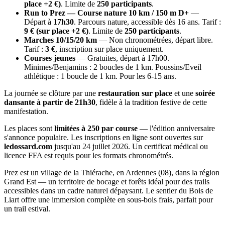
place +2 €)
. Limite de
250 participants
.
Run to Prez — Course nature 10 km / 150 m D+
—
Départ à
17h30
. Parcours nature, accessible dès 16 ans. Tarif :
9 € (sur place +2 €)
. Limite de
250 participants
.
Marches 10/15/20 km
— Non chronométrées, départ libre.
Tarif :
3 €
, inscription sur place uniquement.
Courses jeunes
— Gratuites, départ à 17h00.
Minimes/Benjamins : 2 boucles de 1 km. Poussins/Eveil
athlétique : 1 boucle de 1 km. Pour les 6-15 ans.
La journée se clôture par une
restauration sur place
et une
soirée
dansante à partir de 21h30
, fidèle à la tradition festive de cette
manifestation.
Les places sont
limitées à 250 par course
— l'édition anniversaire
s'annonce populaire. Les inscriptions en ligne sont ouvertes sur
ledossard.com
jusqu'au 24 juillet 2026. Un certificat médical ou
licence FFA est requis pour les formats chronométrés.
Prez est un village de la Thiérache, en Ardennes (08), dans la région
Grand Est — un territoire de bocage et forêts idéal pour des trails
accessibles dans un cadre naturel dépaysant. Le sentier du Bois de
Liart offre une immersion complète en sous-bois frais, parfait pour
un trail estival.