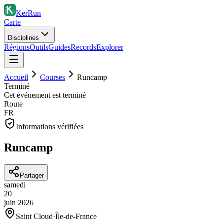
KerRun
Carte
Disciplines
Régions
Outils
Guides
Records
Explorer
Accueil
Courses
Runcamp
Terminé
Cet événement est terminé
Route
FR
Informations vérifiées
Runcamp
Partager
samedi
20
juin
2026
Saint Cloud
·
Île-de-France