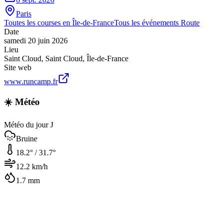
Paris
Toutes les courses en
Île-de-France
Tous les événements
Route
Date
samedi 20 juin 2026
Lieu
Saint Cloud
,
Saint Cloud
,
Île-de-France
Site web
www.runcamp.fr
☀️ Météo
Météo du jour J
Bruine
18.2
° /
31.7
°
12.2
km/h
1.7
mm