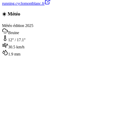
running.cyclomontblanc.fr
☀️ Météo
Météo édition 2025
Bruine
12
° /
17.1
°
30.5
km/h
1.9
mm