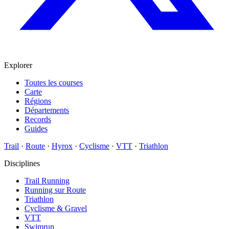
Explorer
Toutes les courses
Carte
Régions
Départements
Records
Guides
Trail
·
Route
·
Hyrox
·
Cyclisme
·
VTT
·
Triathlon
Disciplines
Trail Running
Running sur Route
Triathlon
Cyclisme & Gravel
VTT
Swimrun