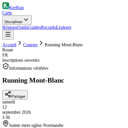
KerRun
Carte
Disciplines
Régions
Outils
Guides
Records
Explorer
Accueil
Courses
Running Mont-Blanc
Route
FR
Inscriptions ouvertes
Informations vérifiées
Running Mont-Blanc
Partager
samedi
12
septembre
2026
J-36
Sainte mere eglise
·
Normandie